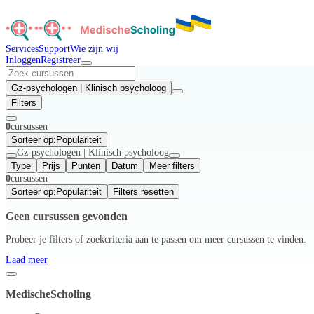
Services
Support
Wie zijn wij
Inloggen
Registreer
Gz-psychologen | Klinisch psycholoog
Filters
0
cursussen
Sorteer op:
Populariteit
Gz-psychologen | Klinisch psycholoog
Type
Prijs
Punten
Datum
Meer filters
0
cursussen
Sorteer op:
Populariteit
Filters resetten
Geen cursussen gevonden
Probeer je filters of zoekcriteria aan te passen om meer cursussen te vinden.
Laad meer
MedischeScholing