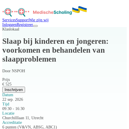
Services
Support
Wie zijn wij
Inloggen
Registreer
Klaslokaal
Slaap bij kinderen en jongeren:
voorkomen en behandelen van
slaapproblemen
Door
NSPOH
Prijs
€ 525
Inschrijven
Datum
22 sep. 2026
Tijd
09:30 - 16:30
Locatie
Churchilllaan 11, Utrecht
Accreditatie
6 punten (V&VN, ABSG, ABC1)