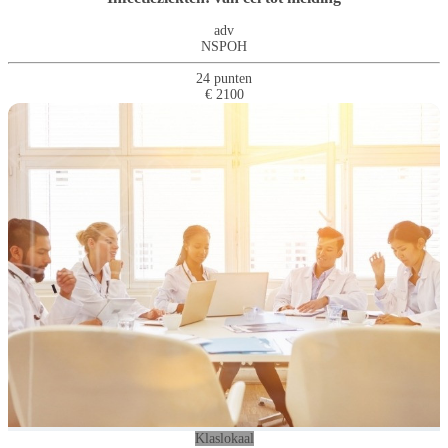
adv
NSPOH
24 punten
€ 2100
Klaslokaal