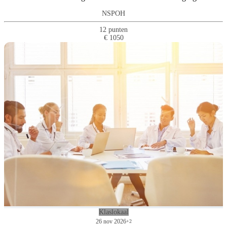
NSPOH
12 punten
€ 1050
Klaslokaal
26 nov 2026
+2