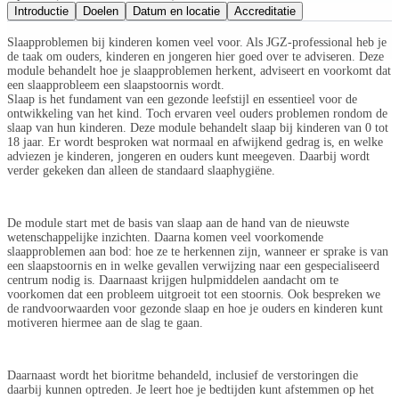
Introductie
Doelen
Datum en locatie
Accreditatie
Slaapproblemen bij kinderen komen veel voor. Als JGZ-professional heb je
de taak om ouders, kinderen en jongeren hier goed over te adviseren. Deze
module behandelt hoe je slaapproblemen herkent, adviseert en voorkomt dat
een slaapprobleem een slaapstoornis wordt.
Slaap is het fundament van een gezonde leefstijl en essentieel voor de
ontwikkeling van het kind. Toch ervaren veel ouders problemen rondom de
slaap van hun kinderen. Deze module behandelt slaap bij kinderen van 0 tot
18 jaar. Er wordt besproken wat normaal en afwijkend gedrag is, en welke
adviezen je kinderen, jongeren en ouders kunt meegeven. Daarbij wordt
verder gekeken dan alleen de standaard slaaphygiëne.
De module start met de basis van slaap aan de hand van de nieuwste
wetenschappelijke inzichten. Daarna komen veel voorkomende
slaapproblemen aan bod: hoe ze te herkennen zijn, wanneer er sprake is van
een slaapstoornis en in welke gevallen verwijzing naar een gespecialiseerd
centrum nodig is. Daarnaast krijgen hulpmiddelen aandacht om te
voorkomen dat een probleem uitgroeit tot een stoornis. Ook bespreken we
de randvoorwaarden voor gezonde slaap en hoe je ouders en kinderen kunt
motiveren hiermee aan de slag te gaan.
Daarnaast wordt het bioritme behandeld, inclusief de verstoringen die
daarbij kunnen optreden. Je leert hoe je bedtijden kunt afstemmen op het