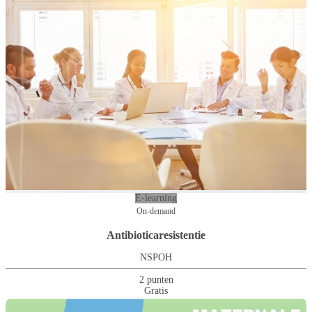
E-learning
On-demand
Antibioticaresistentie
NSPOH
2 punten
Gratis