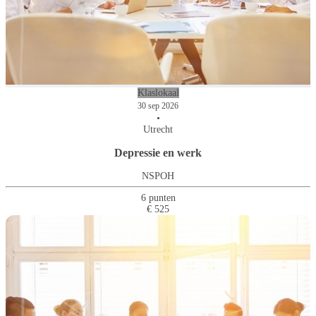
Klaslokaal
30 sep 2026
•
Utrecht
Depressie en werk
NSPOH
6 punten
€ 525