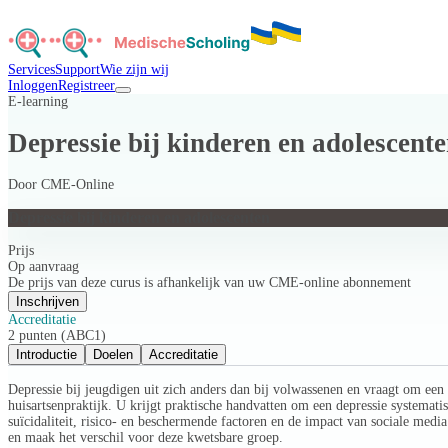
Services
Support
Wie zijn wij
Inloggen
Registreer
E-learning
Depressie bij kinderen en adolescent
Door
CME-Online
Depressie bij kinderen en adolescenten
Prijs
Op aanvraag
De prijs van deze curus is afhankelijk van uw CME-online abonnement
Inschrijven
Accreditatie
2 punten (ABC1)
Introductie
Doelen
Accreditatie
Depressie bij jeugdigen uit zich anders dan bij volwassenen en vraagt om een
huisartsenpraktijk. U krijgt praktische handvatten om een depressie systematisc
suïcidaliteit, risico- en beschermende factoren en de impact van sociale media
en maak het verschil voor deze kwetsbare groep.