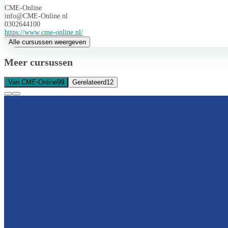
CME-Online
info@CME-Online.nl
0302644100
https://www.cme-online.nl/
Alle cursussen weergeven
Meer cursussen
Van CME-Online
99
Gerelateerd
12