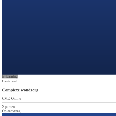
E-learning
On-demand
Complexe wondzorg
CME-Online
2 punten
Op aanvraag