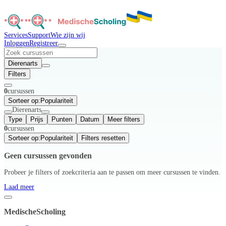
Services
Support
Wie zijn wij
Inloggen
Registreer
Dierenarts
Filters
0
cursussen
Sorteer op:
Populariteit
Dierenarts
Type
Prijs
Punten
Datum
Meer filters
0
cursussen
Sorteer op:
Populariteit
Filters resetten
Geen cursussen gevonden
Probeer je filters of zoekcriteria aan te passen om meer cursussen te vinden.
Laad meer
MedischeScholing