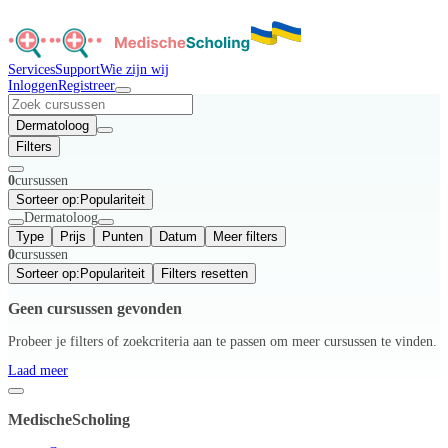
Services
Support
Wie zijn wij
Inloggen
Registreer
Dermatoloog
Filters
0
cursussen
Sorteer op:
Populariteit
Dermatoloog
Type
Prijs
Punten
Datum
Meer filters
0
cursussen
Sorteer op:
Populariteit
Filters resetten
Geen cursussen gevonden
Probeer je filters of zoekcriteria aan te passen om meer cursussen te vinden.
Laad meer
MedischeScholing