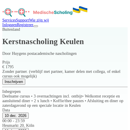
Services
Support
Wie zijn wij
Inloggen
Registreer
Buitenland
Kerstnascholing Keulen
Door
Huygens postacademische nascholingen
Prijs
€ 1795
Zonder partner. (verblijf met partner, kamer delen met collega, of enkel
cursus ook mogelijk)
Inschrijven
Inbegrepen
Deelname cursus • 3 overnachtingen incl. ontbijt• Welkomst receptie en
aansluitend diner • 2 x lunch • Koffie/thee pauzes • Afsluiting en diner op
zaterdagavond op een speciale locatie in Keulen
Data
10 dec. 2026
00:00 - 23:59
Heumarkt 20, Köln