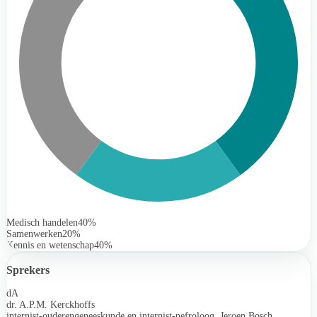
Medisch handelen
40%
Samenwerken
20%
Kennis en wetenschap
40%
Sprekers
dA
dr. A.P.M. Kerckhoffs
internist-ouderengeneeskunde en internist-nefroloog, Jeroen Bosch