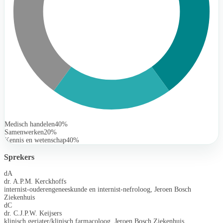
Medisch handelen
40%
Samenwerken
20%
Kennis en wetenschap
40%
Sprekers
dA
dr. A.P.M. Kerckhoffs
internist-ouderengeneeskunde en internist-nefroloog, Jeroen Bosch
Ziekenhuis
dC
dr. C.J.P.W. Keijsers
klinisch geriater/klinisch farmacoloog, Jeroen Bosch Ziekenhuis