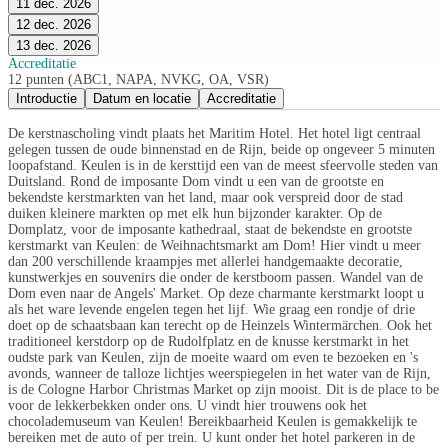
11 dec. 2026
12 dec. 2026
13 dec. 2026
Accreditatie
12 punten (ABC1, NAPA, NVKG, OA, VSR)
Introductie
Datum en locatie
Accreditatie
De kerstnascholing vindt plaats het Maritim Hotel. Het hotel ligt centraal
gelegen tussen de oude binnenstad en de Rijn, beide op ongeveer 5 minuten
loopafstand. Keulen is in de kersttijd een van de meest sfeervolle steden van
Duitsland. Rond de imposante Dom vindt u een van de grootste en
bekendste kerstmarkten van het land, maar ook verspreid door de stad
duiken kleinere markten op met elk hun bijzonder karakter. Op de
Domplatz, voor de imposante kathedraal, staat de bekendste en grootste
kerstmarkt van Keulen: de Weihnachtsmarkt am Dom! Hier vindt u meer
dan 200 verschillende kraampjes met allerlei handgemaakte decoratie,
kunstwerkjes en souvenirs die onder de kerstboom passen. Wandel van de
Dom even naar de Angels' Market. Op deze charmante kerstmarkt loopt u
als het ware levende engelen tegen het lijf. Wie graag een rondje of drie
doet op de schaatsbaan kan terecht op de Heinzels Wintermärchen. Ook het
traditioneel kerstdorp op de Rudolfplatz en de knusse kerstmarkt in het
oudste park van Keulen, zijn de moeite waard om even te bezoeken en 's
avonds, wanneer de talloze lichtjes weerspiegelen in het water van de Rijn,
is de Cologne Harbor Christmas Market op zijn mooist. Dit is de place to be
voor de lekkerbekken onder ons. U vindt hier trouwens ook het
chocolademuseum van Keulen! Bereikbaarheid Keulen is gemakkelijk te
bereiken met de auto of per trein. U kunt onder het hotel parkeren in de