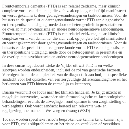
Frontotemporale dementie (FTD) is een relatief zeldzame, maar klinisch
complexe vorm van dementie, die zich vaak op jongere leeftijd manifesteert
en wordt gekenmerkt door gedragsveranderingen en taalstoornissen. Voor de
huisarts en de specialist ouderengeneeskunde vormt FTD een diagnostische
en therapeutische uitdaging, mede door de heterogeniteit in presentatie en
de overlap met psychiatrische en andere neurodegeneratieve aandoeningen.
Frontotemporale dementie (FTD) is een relatief zeldzame, maar klinisch
complexe vorm van dementie, die zich vaak op jongere leeftijd manifesteert
en wordt gekenmerkt door gedragsveranderingen en taalstoornissen. Voor de
huisarts en de specialist ouderengeneeskunde vormt FTD een diagnostische
en therapeutische uitdaging, mede door de heterogeniteit in presentatie en
de overlap met psychiatrische en andere neurodegeneratieve aandoeningen.
In deze cursus legt docent Lieke de Vijlder uit wat FTD is en welke
subtypen worden onderscheiden, inclusief de rol van genetische factoren.
Vervolgens komt de complexiteit van de diagnostiek aan bod, met specifieke
aandacht voor het opstellen van een zorgvuldige differentiaaldiagnose en het
herkennen van FTD binnen de eerste lijn en ketenzorg.
Daarna verschuift de focus naar het klinisch handelen. Je krijgt inzicht in
mogelijke interventies, waaronder niet-farmacologische en farmacologische
behandelingen, evenals de afwegingen rond opname in een zorginstelling of
verpleeghuis. Ook wordt aandacht besteed aan relevante wet- en
regelgeving, met name de Wet zorg en dwang (WZD).
Tot slot worden specifieke risico’s besproken die kenmerkend kunnen zijn
voor FTD, zoals slikproblemen en het risico op verslikken of verstikken.