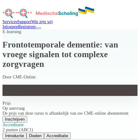
Services
Support
Wie zijn wij
Inloggen
Registreer
E-learning
Frontotemporale dementie: van
vroege signalen tot complexe
zorgvragen
Door
CME-Online
Frontotemporale dementie: van vroege signalen tot complexe
zorgvragen
Prijs
Op aanvraag
De prijs van deze curus is afhankelijk van uw CME-online abonnement
Inschrijven
Accreditatie
2 punten (ABC1)
Introductie
Doelen
Accreditatie