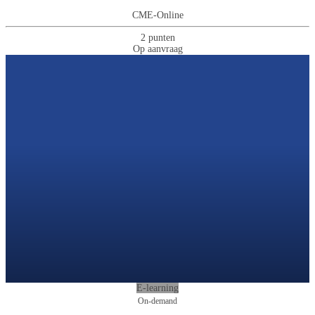
CME-Online
2 punten
Op aanvraag
E-learning
On-demand