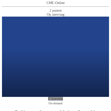
CME-Online
2 punten
Op aanvraag
E-learning
On-demand