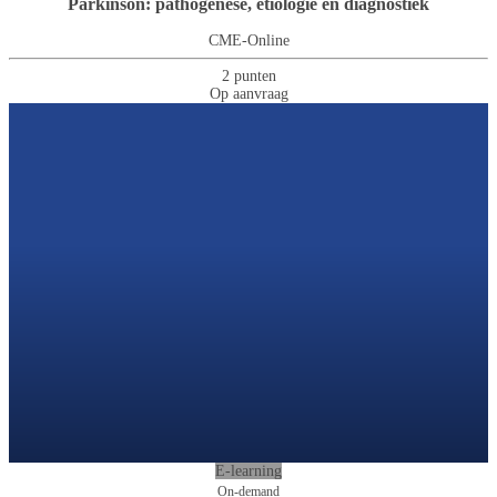
Parkinson: pathogenese, etiologie en diagnostiek
CME-Online
2 punten
Op aanvraag
E-learning
On-demand