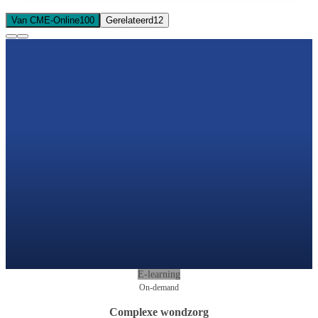
Van CME-Online
100
Gerelateerd
12
E-learning
On-demand
Complexe wondzorg