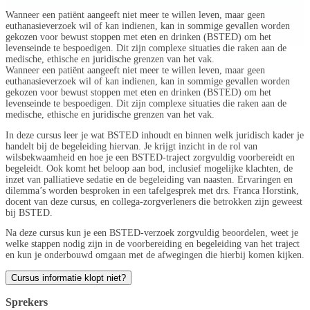
Wanneer een patiënt aangeeft niet meer te willen leven, maar geen
euthanasieverzoek wil of kan indienen, kan in sommige gevallen worden
gekozen voor bewust stoppen met eten en drinken (BSTED) om het
levenseinde te bespoedigen. Dit zijn complexe situaties die raken aan de
medische, ethische en juridische grenzen van het vak.
Wanneer een patiënt aangeeft niet meer te willen leven, maar geen
euthanasieverzoek wil of kan indienen, kan in sommige gevallen worden
gekozen voor bewust stoppen met eten en drinken (BSTED) om het
levenseinde te bespoedigen. Dit zijn complexe situaties die raken aan de
medische, ethische en juridische grenzen van het vak.
In deze cursus leer je wat BSTED inhoudt en binnen welk juridisch kader je
handelt bij de begeleiding hiervan. Je krijgt inzicht in de rol van
wilsbekwaamheid en hoe je een BSTED-traject zorgvuldig voorbereidt en
begeleidt. Ook komt het beloop aan bod, inclusief mogelijke klachten, de
inzet van palliatieve sedatie en de begeleiding van naasten. Ervaringen en
dilemma’s worden besproken in een tafelgesprek met drs. Franca Horstink,
docent van deze cursus, en collega-zorgverleners die betrokken zijn geweest
bij BSTED.
Na deze cursus kun je een BSTED-verzoek zorgvuldig beoordelen, weet je
welke stappen nodig zijn in de voorbereiding en begeleiding van het traject
en kun je onderbouwd omgaan met de afwegingen die hierbij komen kijken.
Cursus informatie klopt niet?
Sprekers