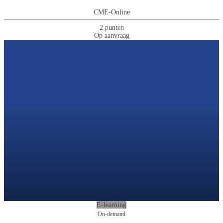
CME-Online
2 punten
Op aanvraag
E-learning
On-demand