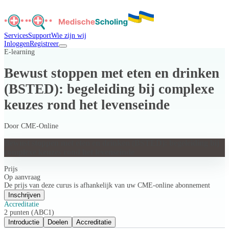
Services
Support
Wie zijn wij
Inloggen
Registreer
E-learning
Bewust stoppen met eten en drinken
(BSTED): begeleiding bij complexe
keuzes rond het levenseinde
Door
CME-Online
Bewust stoppen met eten en drinken (BSTED): begeleiding bij
complexe keuzes rond het levenseinde
Prijs
Op aanvraag
De prijs van deze curus is afhankelijk van uw CME-online abonnement
Inschrijven
Accreditatie
2 punten (ABC1)
Introductie
Doelen
Accreditatie