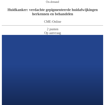
On-demand
Huidkanker: verdachte gepigmenteerde huidafwijkingen
herkennen en behandelen
CME-Online
2 punten
Op aanvraag