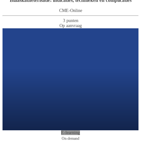
Blaaskatheterisatie: indicaties, technieken en complicaties
CME-Online
3 punten
Op aanvraag
E-learning
On-demand