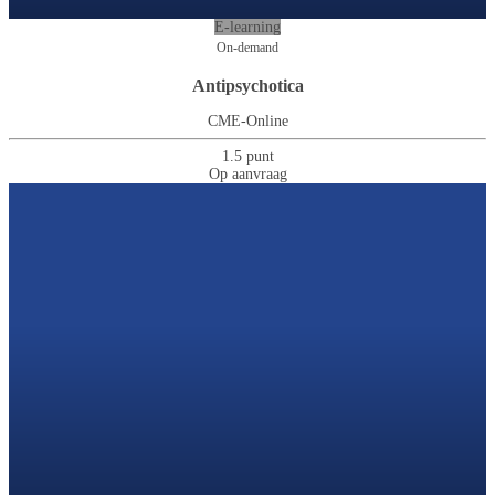
E-learning
On-demand
Antipsychotica
CME-Online
1.5 punt
Op aanvraag