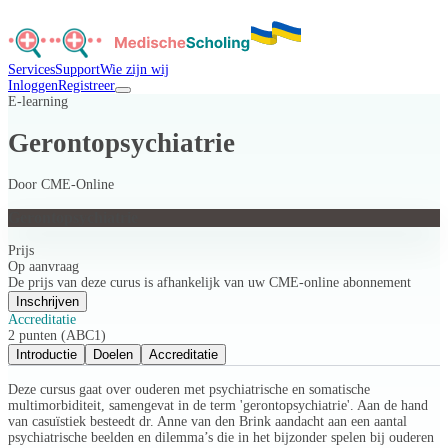
Services
Support
Wie zijn wij
Inloggen
Registreer
E-learning
Gerontopsychiatrie
Door
CME-Online
Gerontopsychiatrie
Prijs
Op aanvraag
De prijs van deze curus is afhankelijk van uw CME-online abonnement
Inschrijven
Accreditatie
2 punten (ABC1)
Introductie
Doelen
Accreditatie
Deze cursus gaat over ouderen met psychiatrische en somatische
multimorbiditeit, samengevat in de term 'gerontopsychiatrie'. Aan de hand
van casuïstiek besteedt dr. Anne van den Brink aandacht aan een aantal
psychiatrische beelden en dilemma’s die in het bijzonder spelen bij ouderen