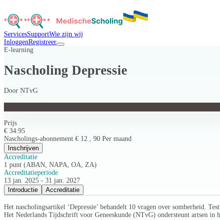
Services
Support
Wie zijn wij
Inloggen
Registreer
E-learning
Nascholing Depressie
Door
NTvG
Nascholing Depressie
Prijs
€ 34.95
Nascholings-abonnement € 12 , 90 Per maand
Inschrijven
Accreditatie
1 punt (ABAN, NAPA, OA, ZA)
Accreditatieperiode
13 jan. 2025 - 31 jan. 2027
Introductie
Accreditatie
Het nascholingsartikel ‘Depressie’ behandelt 10 vragen over somberheid. Test j
Het Nederlands Tijdschrift voor Geneeskunde (NTvG) ondersteunt artsen in h