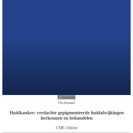
E-learning
On-demand
Huidkanker: verdachte gepigmenteerde huidafwijkingen
herkennen en behandelen
CME-Online