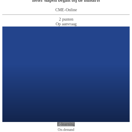
Beter slapen begint bij de huisarts
CME-Online
2 punten
Op aanvraag
E-learning
On-demand