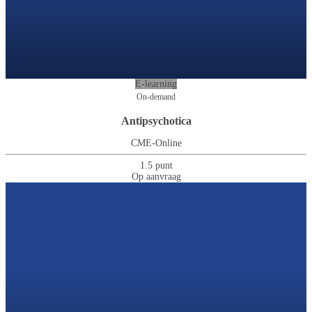
E-learning
On-demand
Antipsychotica
CME-Online
1.5 punt
Op aanvraag