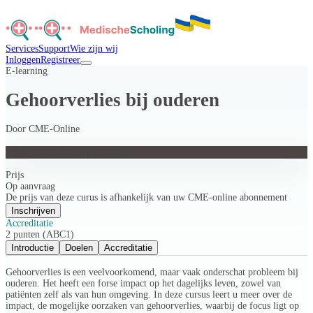
Services
Support
Wie zijn wij
Inloggen
Registreer
E-learning
Gehoorverlies bij ouderen
Door
CME-Online
Gehoorverlies bij ouderen
Prijs
Op aanvraag
De prijs van deze curus is afhankelijk van uw CME-online abonnement
Inschrijven
Accreditatie
2 punten (ABC1)
Introductie
Doelen
Accreditatie
Gehoorverlies is een veelvoorkomend, maar vaak onderschat probleem bij
ouderen. Het heeft een forse impact op het dagelijks leven, zowel van
patiënten zelf als van hun omgeving. In deze cursus leert u meer over de
impact, de mogelijke oorzaken van gehoorverlies, waarbij de focus ligt op