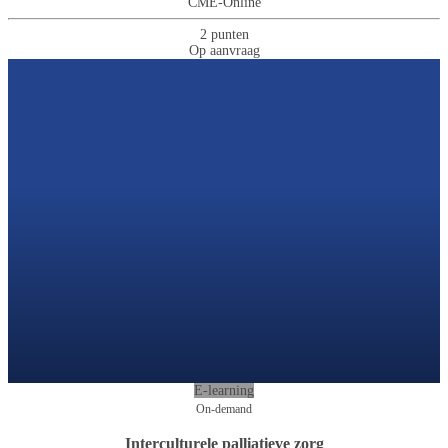
CME-Online
2 punten
Op aanvraag
E-learning
On-demand
Interculturele palliatieve zorg