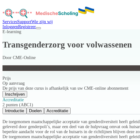
Services
Support
Wie zijn wij
Inloggen
Registreer
E-learning
Transgenderzorg voor volwassenen
Door
CME-Online
Transgenderzorg voor volwassenen
Prijs
Op aanvraag
De prijs van deze curus is afhankelijk van uw CME-online abonnement
Inschrijven
Accreditatie
2 punten (ABC1)
Introductie
Doelen
Accreditatie
De toegenomen maatschappelijke acceptatie van genderdiversiteit heeft gelei
geleverd door genderpoli’s, maar een deel van de hulpvraag omvat ook huisart
beperkte aandacht voor de rol van de huisarts in de richtlijnen blijven deze 
De toegenomen maatschappelijke acceptatie van genderdiversiteit heeft gelei