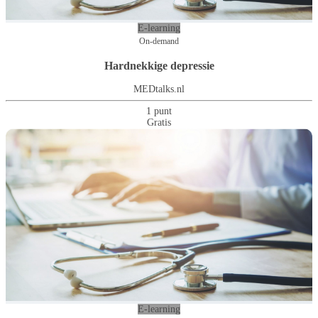
E-learning
On-demand
Hardnekkige depressie
MEDtalks.nl
1 punt
Gratis
E-learning