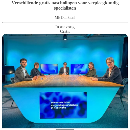
Verschillende gratis nascholingen voor verpleegkundig
specialisten
MEDtalks.nl
In aanvraag
Gratis