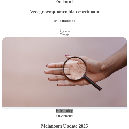
On-demand
Vroege symptomen blaascarcinoom
MEDtalks.nl
1 punt
Gratis
E-learning
On-demand
Melanoom Update 2025