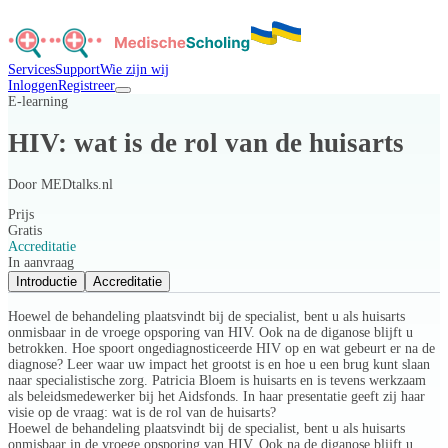
Services
Support
Wie zijn wij
Inloggen
Registreer
E-learning
HIV: wat is de rol van de huisarts
Door
MEDtalks.nl
Prijs
Gratis
Accreditatie
In aanvraag
Introductie
Accreditatie
Hoewel de behandeling plaatsvindt bij de specialist, bent u als huisarts
onmisbaar in de vroege opsporing van HIV. Ook na de diganose blijft u
betrokken. Hoe spoort ongediagnosticeerde HIV op en wat gebeurt er na de
diagnose? Leer waar uw impact het grootst is en hoe u een brug kunt slaan
naar specialistische zorg. Patricia Bloem is huisarts en is tevens werkzaam
als beleidsmedewerker bij het Aidsfonds. In haar presentatie geeft zij haar
visie op de vraag: wat is de rol van de huisarts?
Hoewel de behandeling plaatsvindt bij de specialist, bent u als huisarts
onmisbaar in de vroege opsporing van HIV. Ook na de diganose blijft u