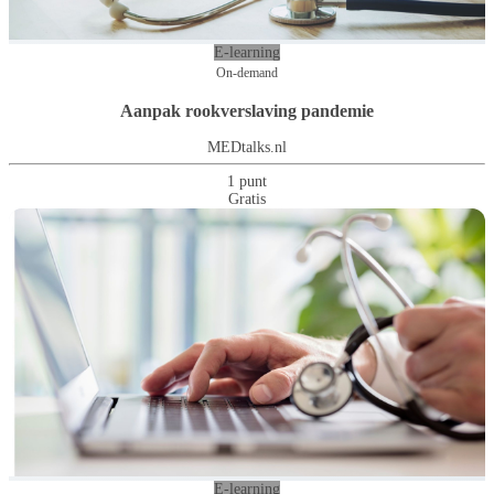
E-learning
On-demand
Aanpak rookverslaving pandemie
MEDtalks.nl
1 punt
Gratis
E-learning