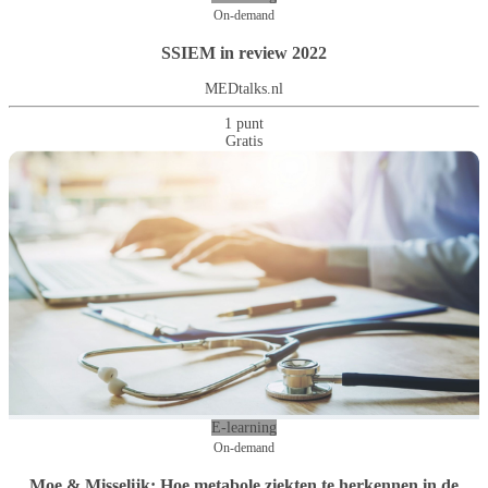
On-demand
SSIEM in review 2022
MEDtalks.nl
1 punt
Gratis
E-learning
On-demand
Moe & Misselijk: Hoe metabole ziekten te herkennen in de