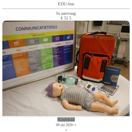
EDU-line
In aanvraag
€ 52.5
Klaslokaal
09 okt 2026
+1
•