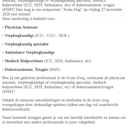
assistant, verpleegkundige of verpleegkundig specialist, medisch
hulpverlener (ICU, SEH, Ambulance, etc) of doktersassistent, triagist
(HAP)? Dan mag je ons symposium “Acute Dag” op vrijdag 27 november
2026 niet missen!
Deze nascholing is bedoeld voor:
•
Physician Assistant
•
Verpleegkundige
(ICU-, CCU-, SEH-)
•
Verpleegkundig specialist
•
Ambulance Verpleegkundige
•
Medisch Hulpverlener
(ICU, SEH, Ambulance, etc)
•
Doktersassistent, Triagist
(HAP)
Ben jij een gedreven professional in de Acute Zorg, werkzaam als physician
assistant, verpleegkundige of verpleegkundig specialist, medisch
hulpverlener (ICU, SEH, Ambulance, etc) of doktersassistent/triagist
(HAP)?
Ontdek de nieuwste ontwikkelingen en methoden in de acute zorg,
voorgedragen door deskundige sprekers tijdens een dag vol waardevolle
kennisoverdracht.
Naast boeiende lezingen geniet je van een heerlijk lunchbuffet en kansen om
te netwerken met andere professionals in jouw vakgebied.