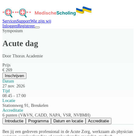
Services
Support
Wie zijn wij
Inloggen
Registreer
Symposium
Acute dag
Door
Thorax Academie
Prijs
€ 269
Inschrijven
Datum
27 nov. 2026
Tijd
08:45 - 17:00
Locatie
Stationsweg 91, Breukelen
Accreditatie
6 punten (V&VN, CADD, NAPA, VSR, NVBMH)
Introductie
Programma
Datum en locatie
Accreditatie
Ben jij een gedreven professional in de Acute Zorg, werkzaam als physician