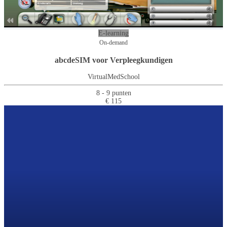
E-learning
On-demand
abcdeSIM voor Verpleegkundigen
VirtualMedSchool
8 - 9 punten
€ 115