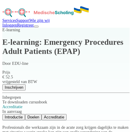
Services
Support
Wie zijn wij
Inloggen
Registreer
E-learning
E-learning: Emergency Procedures
Adult Patients (EPAP)
Door
EDU-line
Prijs
€ 52.5
vrijgesteld van BTW
Inschrijven
Inbegrepen
Te downloaden cursusboek
Accreditatie
In aanvraag
Introductie
Doelen
Accreditatie
Professionals die werkzaam zijn in de acute zorg krijgen dagelijks te maken