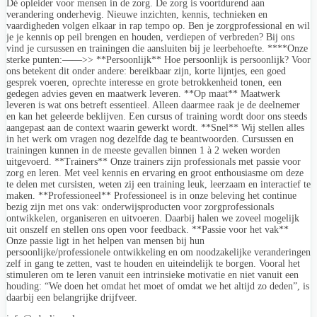
Dé opleider voor mensen in de zorg. De zorg is voortdurend aan
verandering onderhevig. Nieuwe inzichten, kennis, technieken en
vaardigheden volgen elkaar in rap tempo op. Ben je zorgprofessional en wil
je je kennis op peil brengen en houden, verdiepen of verbreden? Bij ons
vind je cursussen en trainingen die aansluiten bij je leerbehoefte. ****Onze
sterke punten:——>> **Persoonlijk** Hoe persoonlijk is persoonlijk? Voor
ons betekent dit onder andere: bereikbaar zijn, korte lijntjes, een goed
gesprek voeren, oprechte interesse en grote betrokkenheid tonen, een
gedegen advies geven en maatwerk leveren. **Op maat** Maatwerk
leveren is wat ons betreft essentieel. Alleen daarmee raak je de deelnemer
en kan het geleerde beklijven. Een cursus of training wordt door ons steeds
aangepast aan de context waarin gewerkt wordt. **Snel** Wij stellen alles
in het werk om vragen nog dezelfde dag te beantwoorden. Cursussen en
trainingen kunnen in de meeste gevallen binnen 1 à 2 weken worden
uitgevoerd. **Trainers** Onze trainers zijn professionals met passie voor
zorg en leren. Met veel kennis en ervaring en groot enthousiasme om deze
te delen met cursisten, weten zij een training leuk, leerzaam en interactief te
maken. **Professioneel** Professioneel is in onze beleving het continue
bezig zijn met ons vak: onderwijsproducten voor zorgprofessionals
ontwikkelen, organiseren en uitvoeren. Daarbij halen we zoveel mogelijk
uit onszelf en stellen ons open voor feedback. **Passie voor het vak**
Onze passie ligt in het helpen van mensen bij hun
persoonlijke/professionele ontwikkeling en om noodzakelijke veranderingen
zelf in gang te zetten, vast te houden en uiteindelijk te borgen. Vooral het
stimuleren om te leren vanuit een intrinsieke motivatie en niet vanuit een
houding: “We doen het omdat het moet of omdat we het altijd zo deden”, is
daarbij een belangrijke drijfveer.