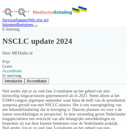
Services
Support
Wie zijn wij
Inloggen
Registreer
E-learning
NSCLC update 2024
Door
MEDtalks.nl
Prijs
Gratis
Accreditatie
In aanvraag
Introductie
Accreditatie
Niet eerder zijn er zo veel fase 3-resultaten op het gebied van niet-
kleincellig longcarcinoom gepresenteerd als in 2023. Neem alleen al het
ESMO-congres afgelopen september waar bijna de helft van de presidential
symposia gevuld was met NSCLC-nieuws. Het is een weerspiegeling van
een behandellandschap dat in beweging is. Daarom plaatsen we voor u de
laatste ontwikkelingen in perspectief. In deze uitzending geven Nederlandse
longspecialisten een overzicht van alle belangrijke ontwikkelingen en
bespreken zij wat deze kunnen betekenen voor de Nederlandse praktijk.
Niet eerder zijn er zo veel fase 3-resultaten op het gebied van niet-