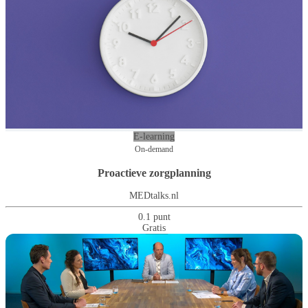
E-learning
On-demand
Proactieve zorgplanning
MEDtalks.nl
0.1 punt
Gratis