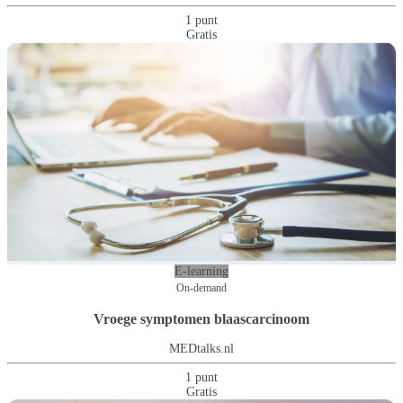
1 punt
Gratis
E-learning
On-demand
Vroege symptomen blaascarcinoom
MEDtalks.nl
1 punt
Gratis