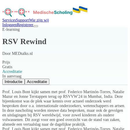
Services
Support
Wie zijn wij
Inloggen
Registreer
E-learning
RSV Rewind
Door
MEDtalks.nl
Prijs
Gratis
Accreditatie
In aanvraag
Introductie
Accreditatie
Prof. Louis Bont kijkt samen met prof. Federico Martinón-Torres, Natalie
Mazur en Jonne Terstappen terug op RSVVW'24 in Mumbai, India. Deze
bijeenkomst was de plek waar kennis over actueel onderzoek werd
besproken door o.a. internationale onderzoekers, wetenschappers en artsen.
In deze nascholing worden nieuwe data besproken, maar ook de gevolgen
en uitdagingen bij RSV wereldwijd, voor zowel kinderen als oudere
volwassenen. Dit zorgt voor een goed overzicht van de stand van zaken,
alsmede een vertaalslag naar de dagelijkse praktijk.
Prof. Louis Bont kijkt samen met prof. Federico Martinón-Torres, Natalie