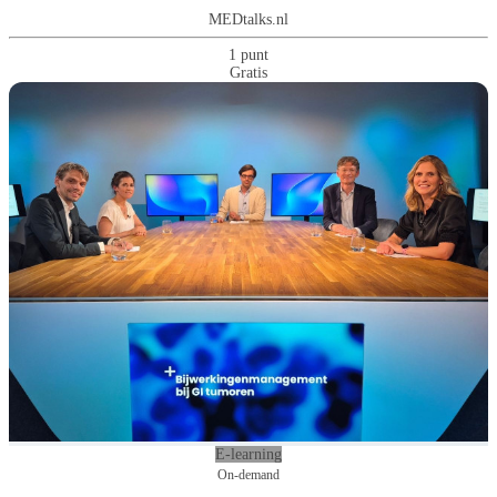
MEDtalks.nl
1 punt
Gratis
E-learning
On-demand