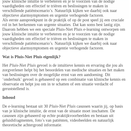
jouw klinische intuïtie te verbeteren en je te voorzien van de nodige
vaardigheden om effectief te triëren en beslissingen te maken in
verschillende patiëntscenario’s. Natuurlijk kijken we daarbij ook naar
objectieve alarmsymptomen en urgentie verhogende factoren.
Als eerste aanspreekpunt in de praktijk of op de post speel jij een cruciale
rol in het herkennen van urgente situaties. Dat kan soms best lastig zijn.
Daarom hebben we een speciale Pluis-Niet Pluis e-learning ontworpen om
jouw klinische intuïtie te verbeteren en je te voorzien van de nodige
vaardigheden om effectief te triëren en beslissingen te maken in
verschillende patiëntscenario’s. Natuurlijk kijken we daarbij ook naar
objectieve alarmsymptomen en urgentie verhogende factoren.
Wat is Pluis-Niet Pluis eigenlijk?
Het
Pluis-Niet Pluis
gevoel is de intuïtieve kennis en ervaring die jou als
zorgverlener helpt bij het beoordelen van medische situaties en het maken
van beslissingen over de mogelijke ernst van een aandoening. Dit
‘onderbuik’ gevoel is gebaseerd op een combinatie van klinische kennis en
observatie en helpt jou om in te schatten of een situatie verdacht of
geruststellend is.
Inhoud
De e-learning bestaat uit 30
Pluis-Niet Pluis
casussen waarin jij, op basis
van je klinische intuïtie, de ernst van de situatie moet inschatten. De
casussen zijn gebaseerd op echte praktijkvoorbeelden en bestaan uit
geluidsfragmenten, foto’s van patiënten, videobeelden en natuurlijk
theoretische achtergrond informatie.