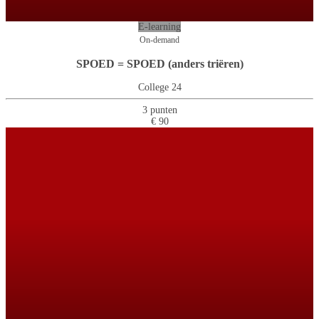
E-learning
On-demand
SPOED = SPOED (anders triëren)
College 24
3 punten
€ 90