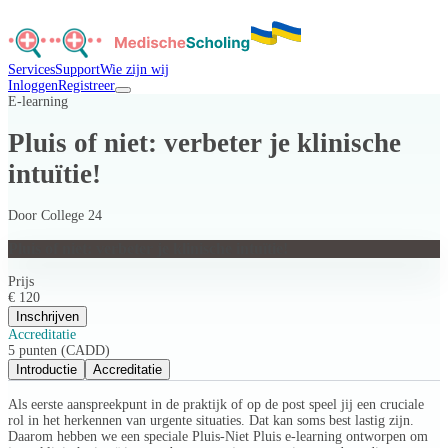
Services
Support
Wie zijn wij
Inloggen
Registreer
E-learning
Pluis of niet: verbeter je klinische
intuïtie!
Door
College 24
Pluis of niet: verbeter je klinische intuïtie!
Prijs
€ 120
Inschrijven
Accreditatie
5 punten (CADD)
Introductie
Accreditatie
Als eerste aanspreekpunt in de praktijk of op de post speel jij een cruciale
rol in het herkennen van urgente situaties. Dat kan soms best lastig zijn.
Daarom hebben we een speciale Pluis-Niet Pluis e-learning ontworpen om