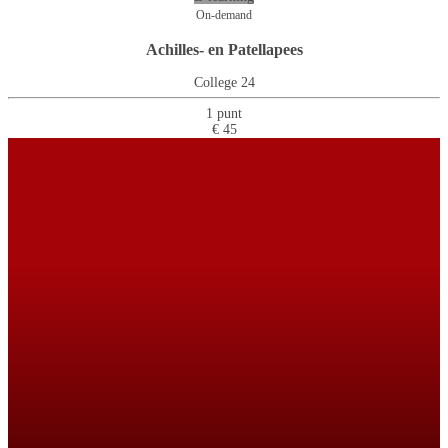
On-demand
Achilles- en Patellapees
College 24
1 punt
€ 45