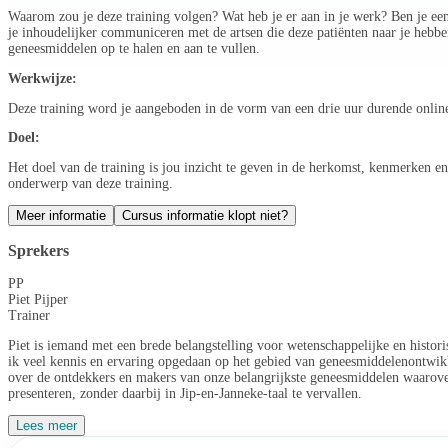
Waarom zou je deze training volgen? Wat heb je er aan in je werk? Ben je e
je inhoudelijker communiceren met de artsen die deze patiënten naar je hebb
geneesmiddelen op te halen en aan te vullen.
Werkwijze:
Deze training word je aangeboden in de vorm van een drie uur durende online 
Doel:
Het doel van de training is jou inzicht te geven in de herkomst, kenmerken en 
onderwerp van deze training.
Meer informatie
Cursus informatie klopt niet?
Sprekers
PP
Piet Pijper
Trainer
Piet is iemand met een brede belangstelling voor wetenschappelijke en histor
ik veel kennis en ervaring opgedaan op het gebied van geneesmiddelenontwikk
over de ontdekkers en makers van onze belangrijkste geneesmiddelen waarover
presenteren, zonder daarbij in Jip-en-Janneke-taal te vervallen.
Lees meer