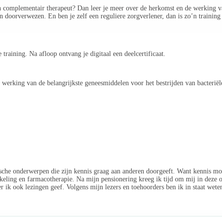
en complementair therapeut? Dan leer je meer over de herkomst en de werking 
en doorverwezen. En ben je zelf een reguliere zorgverlener, dan is zo’n traini
training. Na afloop ontvang je digitaal een deelcertificaat.
werking van de belangrijkste geneesmiddelen voor het bestrijden van bacteriële 
ische onderwerpen die zijn kennis graag aan anderen doorgeeft. Want kennis moe
eling en farmacotherapie. Na mijn pensionering kreeg ik tijd om mij in deze o
 ik ook lezingen geef. Volgens mijn lezers en toehoorders ben ik in staat wete