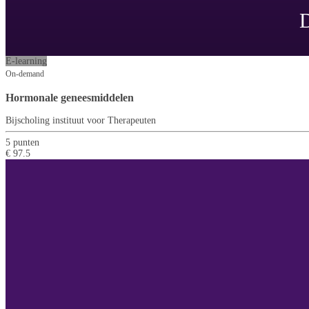
D
E-learning
On-demand
Hormonale geneesmiddelen
Bijscholing instituut voor Therapeuten
5 punten
€ 97.5