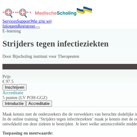
Services
Support
Wie zijn wij
Inloggen
Registreer
E-learning
Strijders tegen infectieziekten
Door
Bijscholing instituut voor Therapeuten
Strijders tegen infectieziekten
Prijs
€ 97.5
Inschrijven
Accreditatie
5 punten (LV POH-GGZ)
Introductie
Accreditatie
Maak kennis met de onderzoekers die de verwekkers van beruchte dodelijke in
In de online training ‘Strijders tegen infectieziekten’ maak je kennis met d
ontwikkeld om deze ziekten te bestrijden. Je leert welke antimicrobiële mid
Toepassing en meerwaarde: