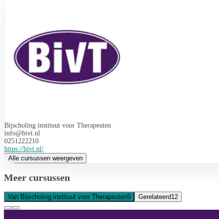
Bijscholing instituut voor Therapeuten
info@bivt.nl
0251222210
https://bivt.nl/
Alle cursussen weergeven
Meer cursussen
Van Bijscholing instituut voor Therapeuten
5
Gerelateerd
12