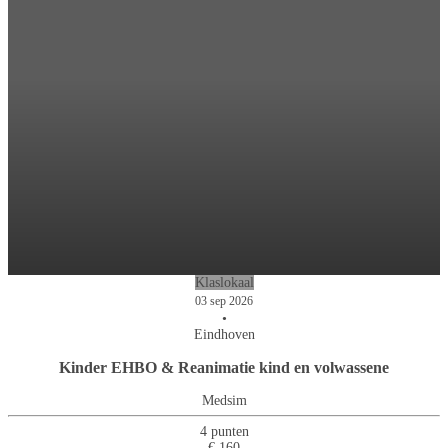
Klaslokaal
03 sep 2026
•
Eindhoven
Kinder EHBO & Reanimatie kind en volwassene
Medsim
4 punten
€ 160