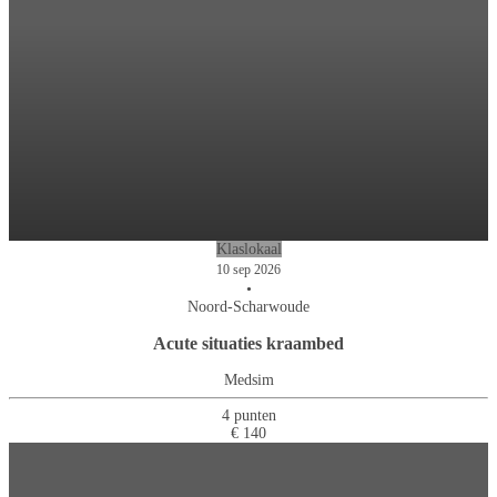
Klaslokaal
10 sep 2026
•
Noord-Scharwoude
Acute situaties kraambed
Medsim
4 punten
€ 140