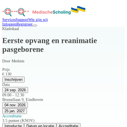
Services
Support
Wie zijn wij
Inloggen
Registreer
Klaslokaal
Eerste opvang en reanimatie
pasgeborene
Door
Medsim
Prijs
€ 130
Inschrijven
Data
24 sep. 2026
09:00 - 12:30
Brussellaan 9, Eindhoven
04 nov. 2026
25 jan. 2027
Accreditatie
3.5 punten (KNOV)
Introductie
Datum en locatie
Accreditatie