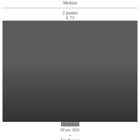
Medsim
2 punten
€ 73
Klaslokaal
09 nov 2026
•