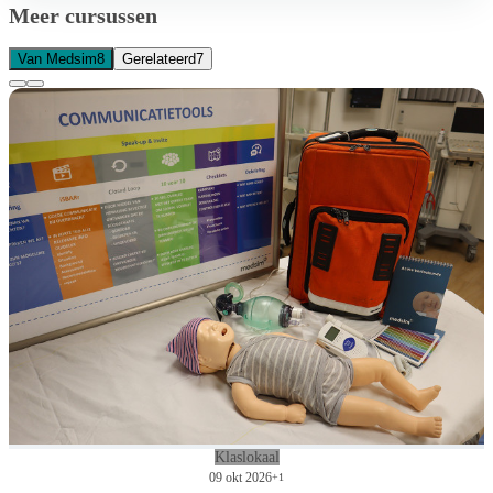
Meer cursussen
Van Medsim
8
Gerelateerd
7
Klaslokaal
09 okt 2026
+1