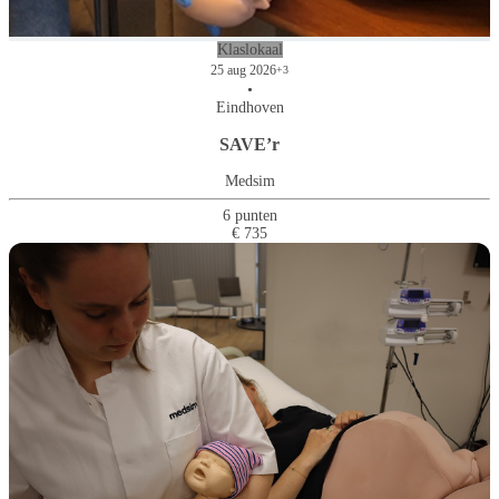
Klaslokaal
25 aug 2026
+3
•
Eindhoven
SAVE’r
Medsim
6 punten
€ 735