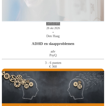
Klaslokaal
28 okt 2026
•
Den Haag
ADHD en slaapproblemen
adv
PsyQ
3 - 6 punten
€ 360