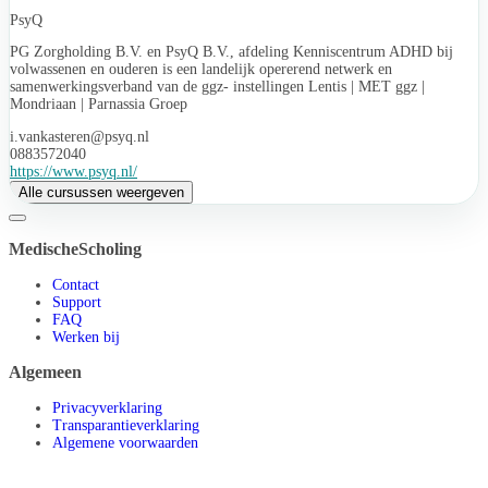
PsyQ
PG Zorgholding B.V. en PsyQ B.V., afdeling Kenniscentrum ADHD bij
volwassenen en ouderen is een landelijk opererend netwerk en
samenwerkingsverband van de ggz- instellingen Lentis | MET ggz |
Mondriaan | Parnassia Groep
i.vankasteren@psyq.nl
0883572040
https://www.psyq.nl/
Alle cursussen weergeven
MedischeScholing
Contact
Support
FAQ
Werken bij
Algemeen
Privacyverklaring
Transparantieverklaring
Algemene voorwaarden