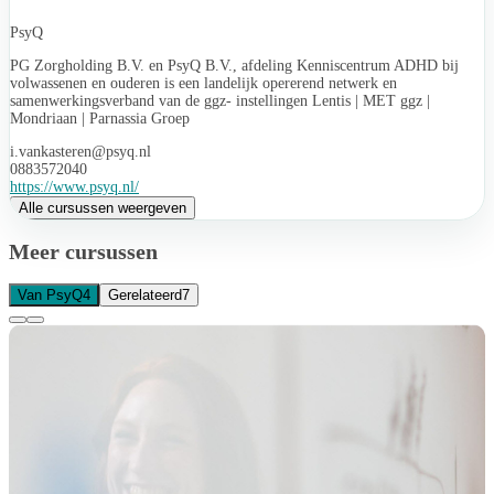
PsyQ
PG Zorgholding B.V. en PsyQ B.V., afdeling Kenniscentrum ADHD bij
volwassenen en ouderen is een landelijk opererend netwerk en
samenwerkingsverband van de ggz- instellingen Lentis | MET ggz |
Mondriaan | Parnassia Groep
i.vankasteren@psyq.nl
0883572040
https://www.psyq.nl/
Alle cursussen weergeven
Meer cursussen
Van PsyQ
4
Gerelateerd
7