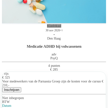
Klaslokaal
30 nov 2026
+1
•
Den Haag
Medicatie ADHD bij volwassenen
adv
PsyQ
4 punten
€ 285
Prijs
€ 325
Voor medewerkers van de Parnassia Groep zijn de kosten voor de cursus €
210,-
Inschrijven
Niet inbegrepen
BTW
Datum