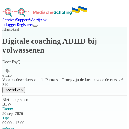
Services
Support
Wie zijn wij
Inloggen
Registreer
Klaslokaal
Digitale coaching ADHD bij
volwassenen
Door
PsyQ
Prijs
€ 325
Voor medewerkers van de Parnassia Groep zijn de kosten voor de cursus €
210,-
Inschrijven
Niet inbegrepen
BTW
Datum
30 sep. 2026
Tijd
09:00 - 12:00
Locatie