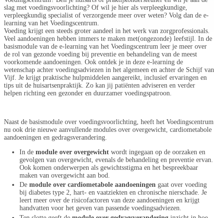
slag met voedingsvoorlichting? Of wil je hier als verpleegkundige,
verpleegkundig specialist of verzorgende meer over weten? Volg dan de e-
learning van het Voedingscentrum.
Voeding krijgt een steeds groter aandeel in het werk van zorgprofessionals.
Veel aandoeningen hebben immers te maken met(ongezonde) leefstijl. In de
basismodule van de e-learning van het Voedingscentrum leer je meer over
de rol van gezonde voeding bij preventie en behandeling van de meest
voorkomende aandoeningen. Ook ontdek je in deze e-learning de
wetenschap achter voedingsadviezen in het algemeen en achter de Schijf van
Vijf. Je krijgt praktische hulpmiddelen aangereikt, inclusief ervaringen en
tips uit de huisartsenpraktijk. Zo kan jij patiënten adviseren en verder
helpen richting een gezonder en duurzamer voedingspatroon.
Naast de basismodule over voedingsvoorlichting, heeft het Voedingscentrum
nu ook drie nieuwe aanvullende modules over overgewicht, cardiometabole
aandoeningen en gedragsverandering.
In de
module over overgewicht
wordt ingegaan op de oorzaken en
gevolgen van overgewicht, evenals de behandeling en preventie ervan.
Ook komen onderwerpen als gewichtsstigma en het bespreekbaar
maken van overgewicht aan bod.
De
module over cardiometabole aandoeningen
gaat over voeding
bij diabetes type 2, hart- en vaatziekten en chronische nierschade. Je
leert meer over de risicofactoren van deze aandoeningen en krijgt
handvatten voor het geven van passende voedingsadviezen.
Ten slotte geeft de
module over gedragsverandering
inzicht in hoe