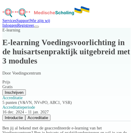
Services
Support
Wie zijn wij
Inloggen
Registreer
E-learning
E-learning Voedingsvoorlichting in
de huisartsenpraktijk uitgebreid met
3 modules
Door
Voedingscentrum
Prijs
Gratis
Inschrijven
Accreditatie
5 punten (V&VN, NVvPO, ABC1, VSR)
Accreditatieperiode
16 dec. 2024 - 11 jan. 2027
Introductie
Accreditatie
Ben jij al bekend met de geaccrediteerde e-learning van het
Voedingscentrum? Ben je huisarts of praktijkondersteuner en wil je aan de