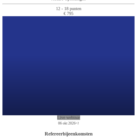
12 - 18 punten
€ 795
Live webinar
06 okt 2026
+2
Refereerbijeenkomsten