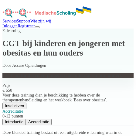
Services
Support
Wie zijn wij
Inloggen
Registreer
E-learning
CGT bij kinderen en jongeren met
obesitas en hun ouders
Door
Accare Opleidingen
CGT bij kinderen en jongeren met obesitas en hun ouders
Prijs
€ 650
Voor deze training dien je beschikking te hebben over de
therapeutenhandleiding en het werkboek 'Baas over obesitas'.
Inschrijven
Accreditatie
0-12 punten
Introductie
Accreditatie
Deze blended training bestaat uit een uitgebreide e-learning waarin de