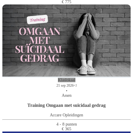
€ 775
Klaslokaal
21 sep 2026
+2
•
Assen
Training Omgaan met suïcidaal gedrag
Accare Opleidingen
4 - 8 punten
€ 365