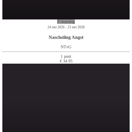
E-learning
24 mrt 2026 - 23 mrt 2028
Nascholing Angst
NTvG
1 punt
€ 34.95