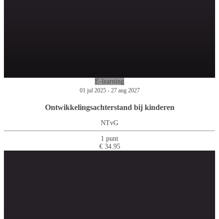
E-learning
01 jul 2025 - 27 aug 2027
Ontwikkelingsachterstand bij kinderen
NTvG
1 punt
€ 34.95