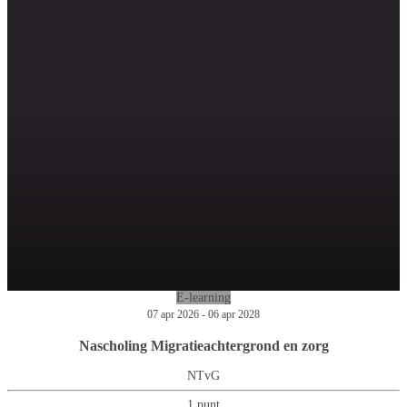
E-learning
07 apr 2026 - 06 apr 2028
Nascholing Migratieachtergrond en zorg
NTvG
1 punt