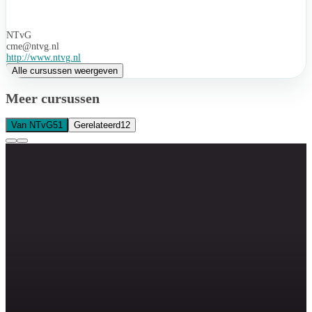
NTvG
cme@ntvg.nl
http://www.ntvg.nl
Alle cursussen weergeven
Meer cursussen
Van NTvG
51
Gerelateerd
12