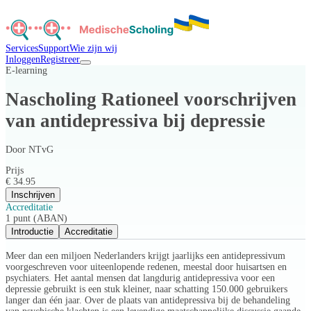
Services
Support
Wie zijn wij
Inloggen
Registreer
E-learning
Nascholing Rationeel voorschrijven
van antidepressiva bij depressie
Door
NTvG
Prijs
€ 34.95
Inschrijven
Accreditatie
1 punt (ABAN)
Introductie
Accreditatie
Meer dan een miljoen Nederlanders krijgt jaarlijks een antidepressivum
voorgeschreven voor uiteenlopende redenen, meestal door huisartsen en
psychiaters. Het aantal mensen dat langdurig antidepressiva voor een
depressie gebruikt is een stuk kleiner, naar schatting 150.000 gebruikers
langer dan één jaar. Over de plaats van antidepressiva bij de behandeling