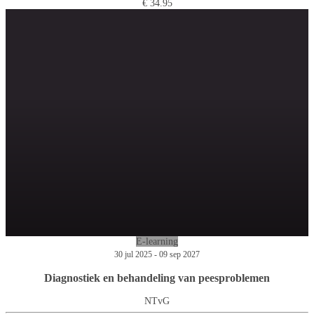
€ 34.95
E-learning
30 jul 2025 - 09 sep 2027
Diagnostiek en behandeling van peesproblemen
NTvG