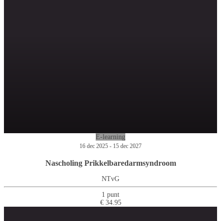
E-learning
16 dec 2025 - 15 dec 2027
Nascholing Prikkelbaredarmsyndroom
NTvG
1 punt
€ 34.95