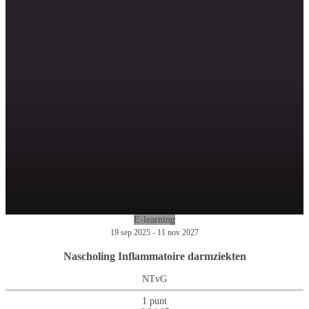
E-learning
19 sep 2025 - 11 nov 2027
Nascholing Inflammatoire darmziekten
NTvG
1 punt