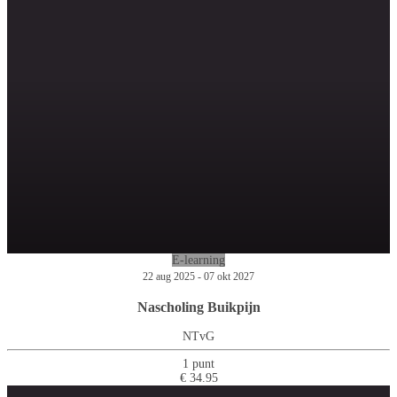
E-learning
22 aug 2025 - 07 okt 2027
Nascholing Buikpijn
NTvG
1 punt
€ 34.95