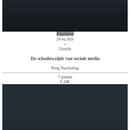
Klaslokaal
29 sep 2026
•
Utrecht
De schaduwzijde van sociale media
King Nascholing
7 punten
€ 240