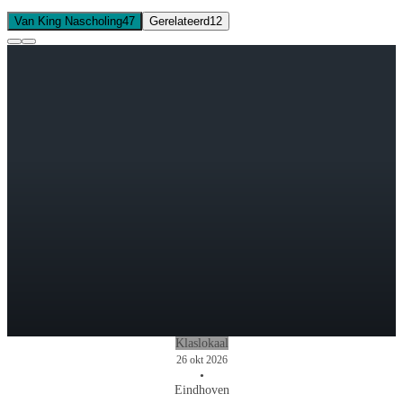
Van King Nascholing
47
Gerelateerd
12
Klaslokaal
26 okt 2026
•
Eindhoven