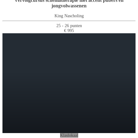
Vervolgcursus schematherapie met accent pubers en
jongvolwassenen
King Nascholing
25 - 26 punten
€ 995
Klaslokaal