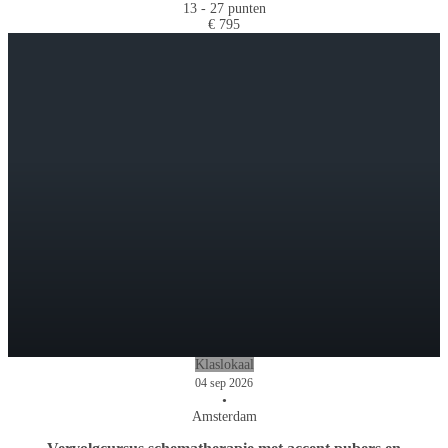
13 - 27 punten
€ 795
Klaslokaal
04 sep 2026
•
Amsterdam