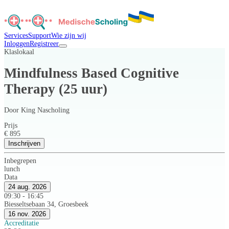
Services
Support
Wie zijn wij
Inloggen
Registreer
Klaslokaal
Mindfulness Based Cognitive
Therapy (25 uur)
Door
King Nascholing
Prijs
€ 895
Inschrijven
Inbegrepen
lunch
Data
24 aug. 2026
09:30 - 16:45
Biesseltsebaan 34, Groesbeek
16 nov. 2026
Accreditatie