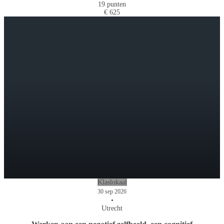
19 punten
€ 625
Klaslokaal
30 sep 2026
•
Utrecht