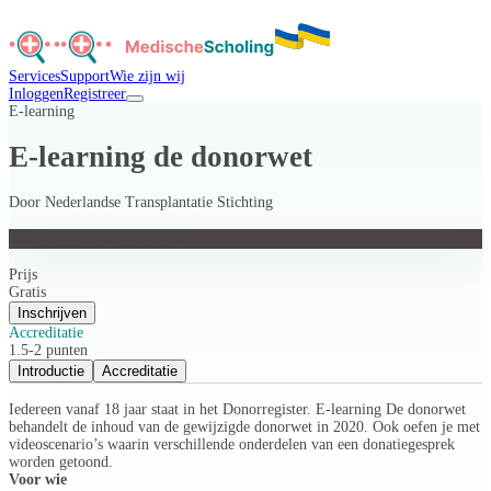
Services
Support
Wie zijn wij
Inloggen
Registreer
E-learning
E-learning de donorwet
Door
Nederlandse Transplantatie Stichting
E-learning de donorwet
Prijs
Gratis
Inschrijven
Accreditatie
1.5-2 punten
Introductie
Accreditatie
Iedereen vanaf 18 jaar staat in het Donorregister. E-learning De donorwet
behandelt de inhoud van de gewijzigde donorwet in 2020. Ook oefen je met
videoscenario’s waarin verschillende onderdelen van een donatiegesprek
worden getoond.
Voor wie