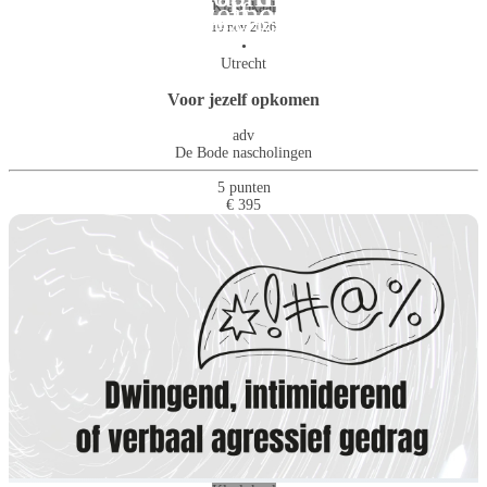
Minder roddel, meer werkplezier
Voor jezelf opkomen
Klaslokaal
gedoe: GA LEIDEN!
ook jouw collega's
10 nov 2026
•
Utrecht
Voor jezelf opkomen
adv
De Bode nascholingen
5 punten
€ 395