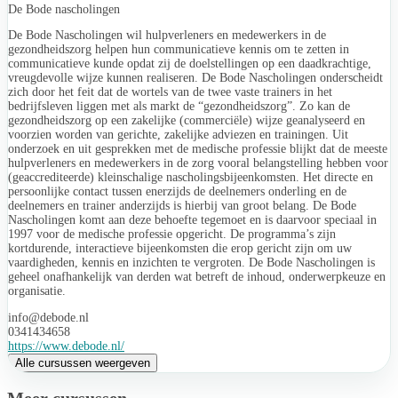
De Bode nascholingen
De Bode Nascholingen wil hulpverleners en medewerkers in de
gezondheidszorg helpen hun communicatieve kennis om te zetten in
communicatieve kunde opdat zij de doelstellingen op een daadkrachtige,
vreugdevolle wijze kunnen realiseren. De Bode Nascholingen onderscheidt
zich door het feit dat de wortels van de twee vaste trainers in het
bedrijfsleven liggen met als markt de “gezondheidszorg”. Zo kan de
gezondheidszorg op een zakelijke (commerciële) wijze geanalyseerd en
voorzien worden van gerichte, zakelijke adviezen en trainingen. Uit
onderzoek en uit gesprekken met de medische professie blijkt dat de meeste
hulpverleners en medewerkers in de zorg vooral belangstelling hebben voor
(geaccrediteerde) kleinschalige nascholingsbijeenkomsten. Het directe en
persoonlijke contact tussen enerzijds de deelnemers onderling en de
deelnemers en trainer anderzijds is hierbij van groot belang. De Bode
Nascholingen komt aan deze behoefte tegemoet en is daarvoor speciaal in
1997 voor de medische professie opgericht. De programma’s zijn
kortdurende, interactieve bijeenkomsten die erop gericht zijn om uw
vaardigheden, kennis en inzichten te vergroten. De Bode Nascholingen is
geheel onafhankelijk van derden wat betreft de inhoud, onderwerpkeuze en
organisatie.
info@debode.nl
0341434658
https://www.debode.nl/
Alle cursussen weergeven
Meer cursussen