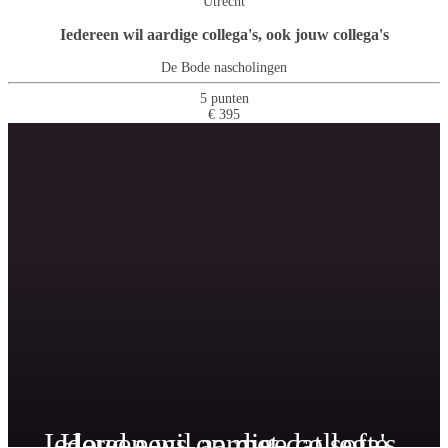
Utrecht
Iedereen wil aardige collega's, ook jouw collega's
De Bode nascholingen
5 punten
€ 395
Iedereen wil aardige collega's,
Houd eens op met dat softe