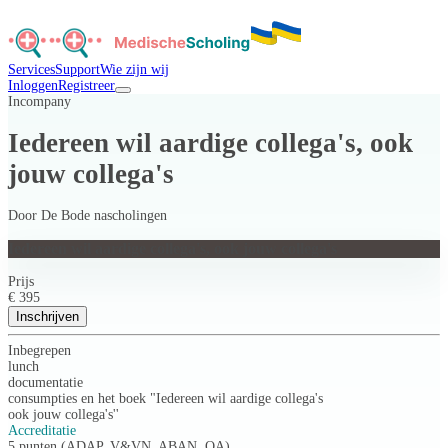
Services
Support
Wie zijn wij
Inloggen
Registreer
Incompany
Iedereen wil aardige collega's, ook
jouw collega's
Door
De Bode nascholingen
Iedereen wil aardige collega's, ook jouw collega's
Prijs
€ 395
Inschrijven
Inbegrepen
lunch
documentatie
consumpties en het boek "Iedereen wil aardige collega's
ook jouw collega's''
Accreditatie
5 punten (ADAP, V&VN, ABAN, OA)