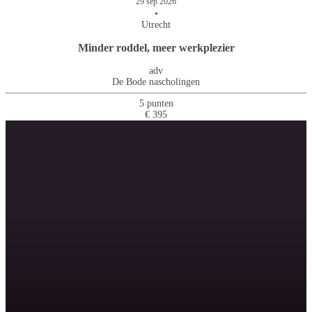
29 sep 2026
•
Utrecht
Minder roddel, meer werkplezier
adv
De Bode nascholingen
5 punten
€ 395