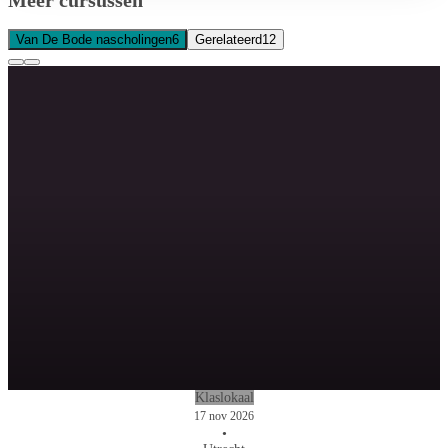
Van De Bode nascholingen
6
Gerelateerd
12
Klaslokaal
17 nov 2026
•