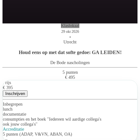
Klaslokaal
29 okt 2026
•
Utrecht
Houd eens op met dat softe gedoe: GA LEIDEN!
De Bode nascholingen
5 punten
€ 495
Prijs
€ 395
Inschrijven
Inbegrepen
lunch
documentatie
consumpties en het boek "Iedereen wil aardige collega's
ook jouw collega's''
Accreditatie
5 punten (ADAP, V&VN, ABAN, OA)