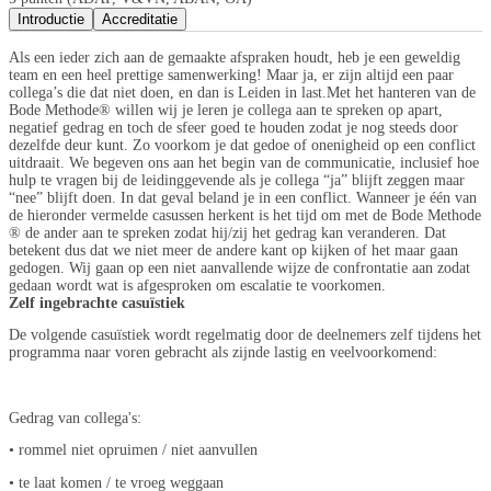
Introductie
Accreditatie
Als een ieder zich aan de gemaakte afspraken houdt, heb je een geweldig
team en een heel prettige samenwerking! Maar ja, er zijn altijd een paar
collega’s die dat niet doen, en dan is Leiden in last. ​ Met het hanteren van de
Bode Methode® willen wij je leren je collega aan te spreken op apart,
negatief gedrag en toch de sfeer goed te houden zodat je nog steeds door
dezelfde deur kunt. Zo voorkom je dat gedoe of onenigheid op een conflict
uitdraait. We begeven ons aan het begin van de communicatie, inclusief hoe
hulp te vragen bij de leidinggevende als je collega “ja” blijft zeggen maar
“nee” blijft doen. In dat geval beland je in een conflict. Wanneer je één van
de hieronder vermelde casussen herkent is het tijd om met de Bode Methode
® de ander aan te spreken zodat hij/zij het gedrag kan veranderen. Dat
betekent dus dat we niet meer de andere kant op kijken of het maar gaan
gedogen. Wij gaan op een niet aanvallende wijze de confrontatie aan zodat
gedaan wordt wat is afgesproken om escalatie te voorkomen.
Zelf ingebrachte casuïstiek
De volgende casuïstiek wordt regelmatig door de deelnemers zelf tijdens het
programma naar voren gebracht als zijnde lastig en veelvoorkomend:
Gedrag van collega's:
• rommel niet opruimen / niet aanvullen
• te laat komen / te vroeg weggaan