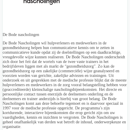
De Bode nascholingen
De Bode Nascholingen wil hulpverleners en medewerkers in de
gezondheidszorg helpen hun communicatieve kennis om te zetten in
communicatieve kunde opdat zij de doelstellingen op een daadkrachtige,
vreugdevolle wijze kunnen realiseren. De Bode Nascholingen onderscheidt
zich door het feit dat de wortels van de twee vaste trainers in het
bedrijfsleven liggen met als markt de “gezondheidszorg”. Zo kan de
gezondheidszorg op een zakelijke (commerciële) wijze geanalyseerd en
voorzien worden van gerichte, zakelijke adviezen en trainingen. Uit
onderzoek en uit gesprekken met de medische professie blijkt dat de meeste
hulpverleners en medewerkers in de zorg vooral belangstelling hebben voor
(geaccrediteerde) kleinschalige nascholingsbijeenkomsten. Het directe en
persoonlijke contact tussen enerzijds de deelnemers onderling en de
deelnemers en trainer anderzijds is hierbij van groot belang. De Bode
Nascholingen komt aan deze behoefte tegemoet en is daarvoor speciaal in
1997 voor de medische professie opgericht. De programma’s zijn
kortdurende, interactieve bijeenkomsten die erop gericht zijn om uw
vaardigheden, kennis en inzichten te vergroten. De Bode Nascholingen is
geheel onafhankelijk van derden wat betreft de inhoud, onderwerpkeuze en
organisatie.