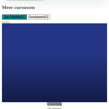
Meer cursussen
Van MedNet
12
Gerelateerd
12
E-learning
On-demand