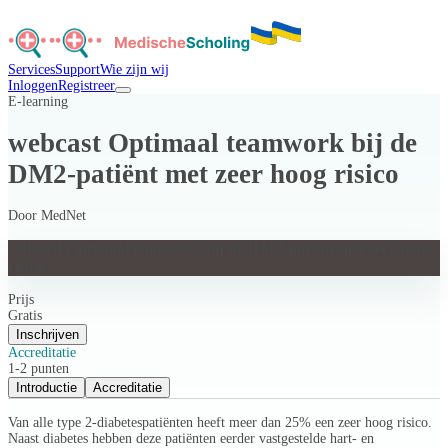
Services
Support
Wie zijn wij
Inloggen
Registreer
E-learning
webcast Optimaal teamwork bij de
DM2-patiënt met zeer hoog risico
Door
MedNet
webcast Optimaal teamwork bij de DM2-patiënt met zeer hoog
risico
Prijs
Gratis
Inschrijven
Accreditatie
1-2 punten
Introductie
Accreditatie
Van alle type 2-diabetespatiënten heeft meer dan 25% een zeer hoog risico.
Naast diabetes hebben deze patiënten eerder vastgestelde hart- en