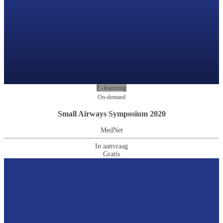
E-learning
On-demand
Small Airways Symposium 2020
MedNet
In aanvraag
Gratis