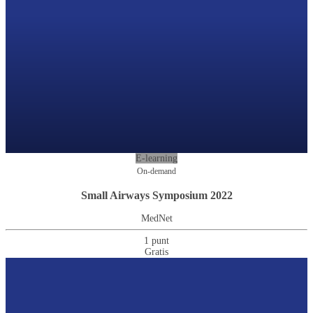
E-learning
On-demand
Small Airways Symposium 2022
MedNet
1 punt
Gratis