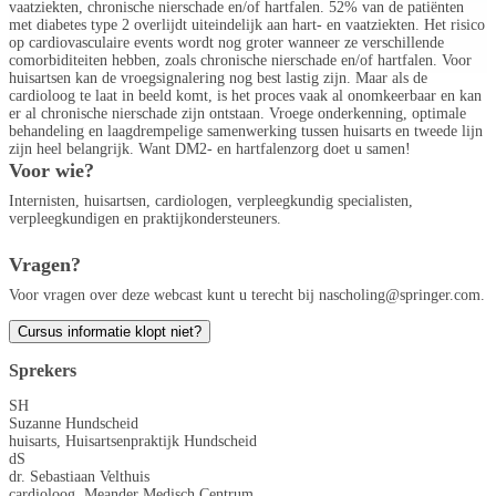
vaatziekten, chronische nierschade en/of hartfalen. 52% van de patiënten
met diabetes type 2 overlijdt uiteindelijk aan hart- en vaatziekten. Het risico
op cardiovasculaire events wordt nog groter wanneer ze verschillende
comorbiditeiten hebben, zoals chronische nierschade en/of hartfalen. Voor
huisartsen kan de vroegsignalering nog best lastig zijn. Maar als de
cardioloog te laat in beeld komt, is het proces vaak al onomkeerbaar en kan
er al chronische nierschade zijn ontstaan. Vroege onderkenning, optimale
behandeling en laagdrempelige samenwerking tussen huisarts en tweede lijn
zijn heel belangrijk. Want DM2- en hartfalenzorg doet u samen!
Voor wie?
Internisten, huisartsen, cardiologen, verpleegkundig specialisten,
verpleegkundigen en praktijkondersteuners.
Vragen?
Voor vragen over deze webcast kunt u terecht bij nascholing@springer.com.
Cursus informatie klopt niet?
Sprekers
SH
Suzanne Hundscheid
huisarts, Huisartsenpraktijk Hundscheid
dS
dr. Sebastiaan Velthuis
cardioloog, Meander Medisch Centrum