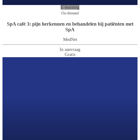
E-learning
On-demand
SpA café 3: pijn herkennen en behandelen bij patiënten met
SpA
MedNet
In aanvraag
Gratis