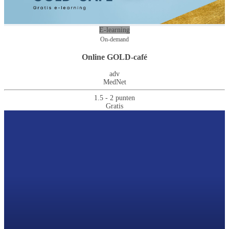
E-learning
On-demand
Online GOLD-café
adv
MedNet
1.5 - 2 punten
Gratis