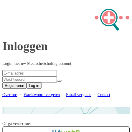
Inloggen
Login met uw MedischeScholing account.
Registreren
Log in
Over ons
·
Wachtwoord vergeten
·
Email vergeten
·
Contact
Of ga verder met