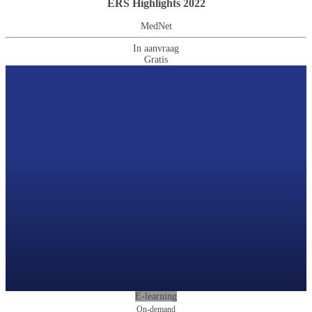
ERS Highlights 2022
MedNet
In aanvraag
Gratis
E-learning
On-demand