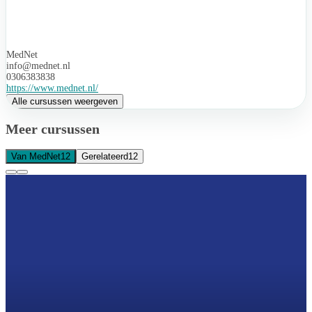
MedNet
info@mednet.nl
0306383838
https://www.mednet.nl/
Alle cursussen weergeven
Meer cursussen
Van MedNet
12
Gerelateerd
12