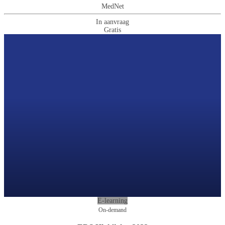
MedNet
In aanvraag
Gratis
E-learning
On-demand