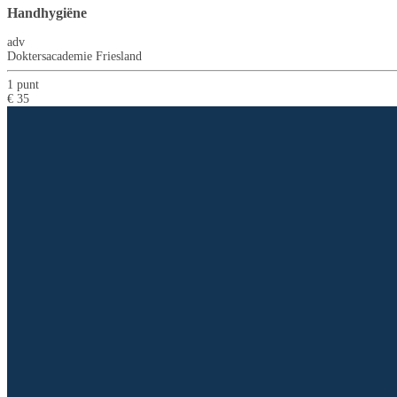
Handhygiëne
adv
Doktersacademie Friesland
1 punt
€ 35