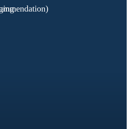
commendation)
ging