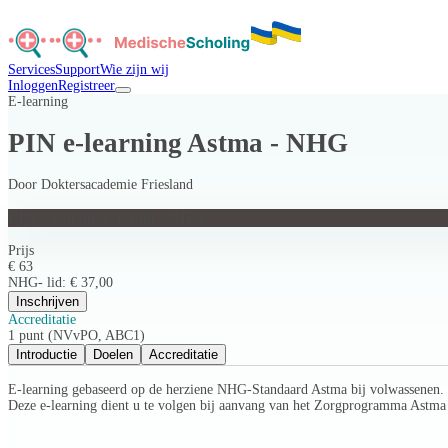
Services
Support
Wie zijn wij
Inloggen
Registreer
E-learning
PIN e-learning Astma - NHG
Door
Doktersacademie Friesland
PIN e-learning Astma - NHG
Prijs
€ 63
NHG- lid: € 37,00
Inschrijven
Accreditatie
1 punt (NVvPO, ABC1)
Introductie
Doelen
Accreditatie
E-learning gebaseerd op de herziene NHG-Standaard Astma bij volwassenen. De
Deze e-learning dient u te volgen bij aanvang van het Zorgprogramma Astma