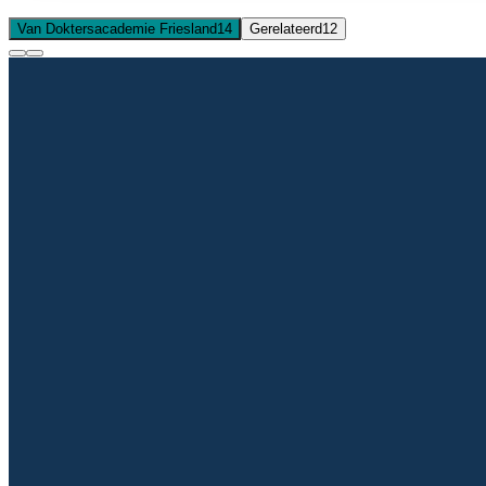
Van Doktersacademie Friesland
14
Gerelateerd
12