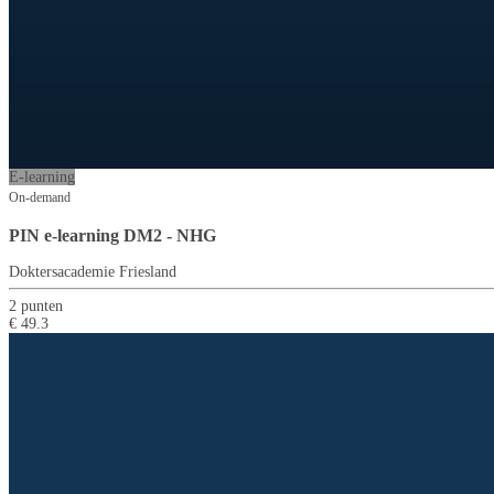
E-learning
On-demand
PIN e-learning DM2 - NHG
Doktersacademie Friesland
2 punten
€ 49.3