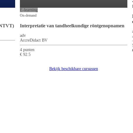
n pijn door overmatig aanspannen van bepaalde spieren. Bruxisme, kaakgewricht
E-learning
On-demand
 (NTVT)
Interpretatie van tandheelkundige röntgenopnamen
adv
AccreDidact BV
4 punten
€ 92.5
Bekijk beschikbare cursussen