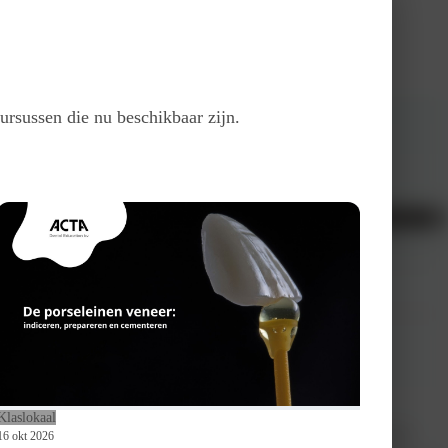
ursussen die nu beschikbaar zijn.
lijk te achterhalen en meestal spelen meerdere factoren een rol.
Klaslokaal
eel onderzoek doen en hoe je klachten kunt behandelen met botulinetoxine.
16 okt 2026