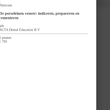
•
sklachten, uitstralingsklachten en spierspanningshoofdpijn kunnen behandeld
Blaricum
De porseleinen veneer: indiceren, prepareren en
cementeren
adv
ACTA Dental Education B.V.
5 punten
€ 795