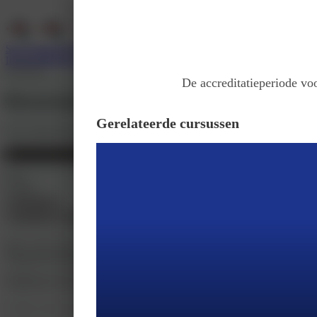
Services
Support
Wie zijn wij
Inloggen
Registreer
Klaslokaal
De accreditatieperiode voo
Bruxisme en pijnklachten: wat kun j
Gerelateerde cursussen
Door
Implacademy
Bruxisme en pijnklachten: wat kun je ermee?
Prijs
€ 2295
Inschrijven
Introductie
Doelen
Accreditatie
Deze cursus leert je hoe je bruxisme en kaakgewrichtsklachten onderzoekt en 
Waarom kiezen voor Bruxisme en pijnklachten: wat kun
Patiënten met bruxisme en kaakgewrichtsklachten kunnen moeite hebben met pr
Pijnklachten die hieruit voortkomen kunnen een ernstige impact hebben op de
In deze cursus, met live patiënten, leer je hoe je klachten kunt onderzoeken 