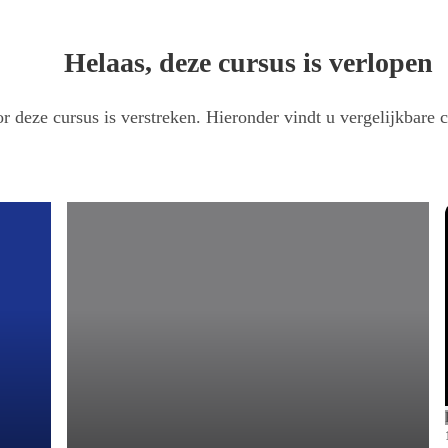
Helaas, deze cursus is verlopen
r deze cursus is verstreken. Hieronder vindt u vergelijkbare c
e ermee?
behandelt, wanneer je botulinetoxine toepast en hoe je complicaties voorkomt.
 je ermee?
aten, kauwen of gapen en pijnklachten ervaren. De exacte oorzaak is soms moei
 kwaliteit van leven.
en behandelen. Naast diverse digitale onderzoeksmethoden, leer je een function