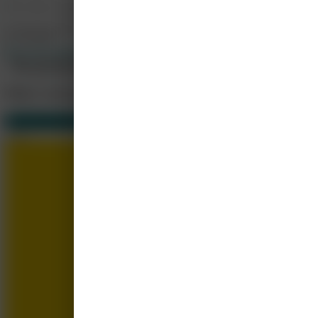
Wij willen je inspireren en nieuwe dingen leren op een plezierige manier en i
info@implacademy.nl
0577461981
http://www.implacademy.nl
Alle cursussen weergeven
Meer cursussen
Van Implacademy
9
Gerelateerd
8