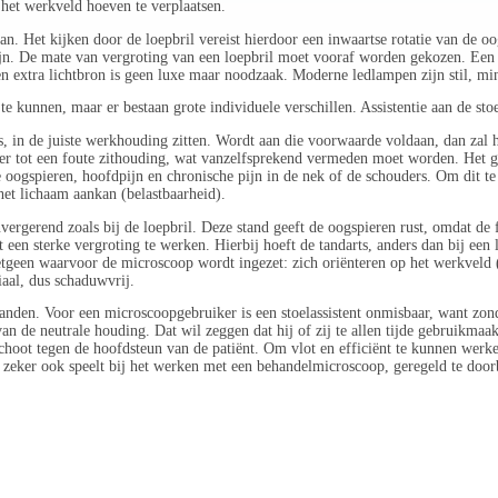
het werkveld hoeven te verplaatsen.
aan. Het kijken door de loepbril vereist hierdoor een inwaartse rotatie van de oo
ijn. De mate van vergroting van een loepbril moet vooraf worden gekozen. Een 
n extra lichtbron is geen luxe maar noodzaak. Moderne ledlampen zijn stil, mi
unnen, maar er bestaan grote individuele verschillen. Assistentie aan de stoel
is, in de juiste werkhouding zitten. Wordt aan die voorwaarde voldaan, dan za
r tot een foute zithouding, wat vanzelfsprekend vermeden moet worden. Het geb
e oogspieren, hoofdpijn en chronische pijn in de nek of de schouders. Om dit te
het lichaam aankan (belastbaarheid).
vergerend zoals bij de loepbril. Deze stand geeft de oogspieren rust, omdat de
 een sterke vergroting te werken. Hierbij hoeft de tandarts, anders dan bij een
tgeen waarvoor de microscoop wordt ingezet: zich oriënteren op het werkveld (
iaal, dus schaduwvrij.
nden. Voor een microscoopgebruiker is een stoelassistent onmisbaar, want zonde
an de neutrale houding. Dat wil zeggen dat hij of zij te allen tijde gebruikmaa
n schoot tegen de hoofdsteun van de patiënt. Om vlot en efficiënt te kunnen wer
e zeker ook speelt bij het werken met een behandelmicroscoop, geregeld te door