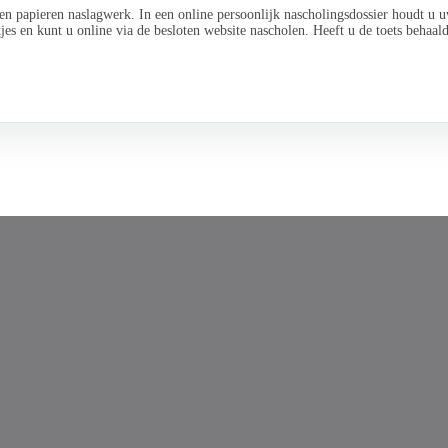
n papieren naslagwerk. In een online persoonlijk nascholingsdossier houdt u u
jes en kunt u online via de besloten website nascholen. Heeft u de toets behaa