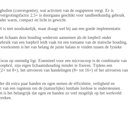
gbollen (convergentie), wat activiteit van de oogspieren vergt. Er is
vergrotingsfactor 2,5× is doorgaans geschikt voor tandheelkundig gebruik.
nder warm, compact en licht in gewicht.
 is niet noodzakelijk, maar draagt wel bij aan een goede implementatie.
l het lichaam deze houding wederom aannemen als de loepbril onder
ruik van een loepbril leidt vaak tot een toename van de statische houding,
 voorkomen is het van belang de juiste balans te vinden tussen de fysieke
 focus op oneindig ligt. Essentieel voor een microscoop is de combinatie van
 loepbril, zijn eigen lichaamshouding minder te fixeren. Tijdens een
2× tot 8×), het uitvoeren van handelingen (8× tot 16×) of het uitvoeren van
r dit extra paar handen en ogen nemen de efficiëntie, veiligheid en
kt van een rugsteun om de (natuurlijke) lumbale lordose te ondersteunen.
ken is het belangrijk dat ogen en handen zo veel mogelijk op het werkveld
breken.