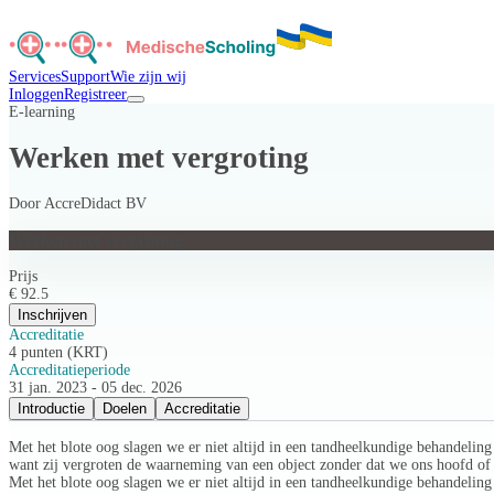
Services
Support
Wie zijn wij
Inloggen
Registreer
E-learning
Werken met vergroting
Door
AccreDidact BV
Werken met vergroting
Prijs
€ 92.5
Inschrijven
Accreditatie
4 punten (KRT)
Accreditatieperiode
31 jan. 2023 - 05 dec. 2026
Introductie
Doelen
Accreditatie
Met het blote oog slagen we er niet altijd in een tandheelkundige behandelin
want zij vergroten de waarneming van een object zonder dat we ons hoofd of 
Met het blote oog slagen we er niet altijd in een tandheelkundige behandelin