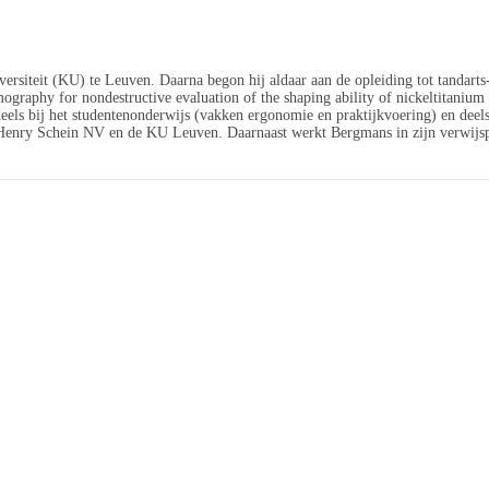
iversiteit (KU) te Leuven. Daarna begon hij aldaar aan de opleiding tot tandar
raphy for nondestructive evaluation of the shaping ability of nickeltitaniu
 deels bij het studentenonderwijs (vakken ergonomie en praktijkvoering) en deel
nry Schein NV en de KU Leuven. Daarnaast werkt Bergmans in zijn verwijspra