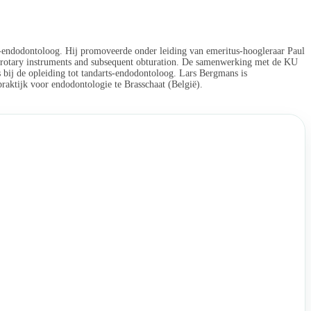
ts-endodontoloog. Hij promoveerde onder leiding van emeritus-hoogleraar Paul
m rotary instruments and subsequent obturation. De samenwerking met de KU
s bij de opleiding tot tandarts-endodontoloog. Lars Bergmans is
ktijk voor endodontologie te Brasschaat (België).