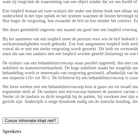
want zij vergroten de waarneming van een object zonder dat we ons hoofd of 
Een loepbril bestaat uit twee oculairs die onder een kleine hoek met elkaar st
onderscheid in het type optiek en het systeem waarmee de lenzen bevestigd z
Hoe hoger de vergroting, hoe zwaarder de bril en hoe minder het comfort. Ee
Het duurt gemiddeld ongeveer een maand om goed met een loepbril overweg te k
Bij het aanmeten van een loepbril moet de persoon voor wie de bril bedoeld 
werkomstandigheden wordt gebruikt. Een fout aangemeten loepbril leidt eerde
vooral als er met een sterke vergroting wordt gewerkt. Dit leidt tot vermoeid
eisen die aan een tandarts met een loepbril worden gesteld (belasting) en wat 
De oculairs van een behandelmicroscoop staan parallel opgesteld, dus niet con
stabiliteit en manoeuvreerbaarheid. De hoge stabiliteit maakt het mogelijk met
behandeling wordt er meermaals van vergroting gewisseld, afhankelijk van he
een inspectie (16× tot 30×). De lichtinval bij een behandelmicroscoop is coax
Het leren werken met een behandelmicroscoop kost al gauw zes tot twaalf maa
ergonomie sterk af. De tandarts met microscoop hanteert de passieve variant v
Verder zit de tandarts zo dicht mogelijk bij de patiënt, bij voorkeur met zij
gericht zijn. Anderzijds is enige dynamiek nodig om de statische houding, di
Cursus informatie klopt niet?
Sprekers