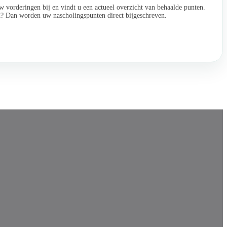
w vorderingen bij en vindt u een actueel overzicht van behaalde punten.
ld? Dan worden uw nascholingspunten direct bijgeschreven.