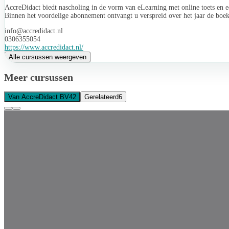
AccreDidact biedt nascholing in de vorm van eLearning met online toets en ee
Binnen het voordelige abonnement ontvangt u verspreid over het jaar de boek
info@accredidact.nl
0306355054
https://www.accredidact.nl/
Alle cursussen weergeven
Meer cursussen
Van AccreDidact BV
42
Gerelateerd
6