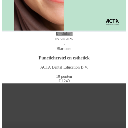
Digitaal afdrukken in de
Slaap, slaapapneu en de
Motiverende gespreksvoering
Effectief communiceren
algemene- en
oplossing: een MRA
tandartspraktijk
mondhygiënepraktijk
Klaslokaal
05 nov 2026
•
Blaricum
Functieherstel en esthetiek
ACTA Dental Education B.V.
10 punten
€ 1240