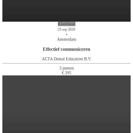
Klaslokaal
25 sep 2026
•
Amsterdam
Effectief communiceren
ACTA Dental Education B.V.
3 punten
€ 295