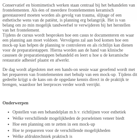
Conservatief en biomimetisch werken staan centraal bij het behandelen van
frontelementen. Als éen of meerdere frontelementen keramisch
gerestaureerd moeten worden als gevolg van trauma, slijtage of een
esthetische wens van de patiënt, is planning erg belangrijk. Het is van
belang om zo min mogelijk tandweefsel te verwijderen bij het herstellen
van het frontelement.
Tijdens de cursus wordt besproken hoe een casus te documenteren en waar
een planning aan moet voldoen. Vervolgens zal aan bod komen hoe een
mock-up kan helpen de planning te controleren en als richtlijn kan dienen
voor de preparatiestappen. Hierna worden aan de hand van klinische
casussen de preparatiestappen behandeld en leert u hoe u de keramische
restauratie adhesief plaatst en afwerkt.
De dag wordt afgesloten met een hands-on sessie waar geoefend wordt met
het prepareren van frontelementen met behulp van een mock-up. Tijdens dit
gedeelte krijgt u de kans om de opgedane kennis direct in de praktijk te
brengen, waardoor het leerproces verder wordt verrijkt.
Onderwerpen
Opstellen van een behandelplan m.b.v. richtlijnen voor esthetiek
Welke verschillende mogelijkheden de porseleinen veneer biedt
Hoe een planning om te zetten in een mock-up
Hoe te prepareren voor de verschillende mogelijkheden
Welke afdruktechniek praktisch is