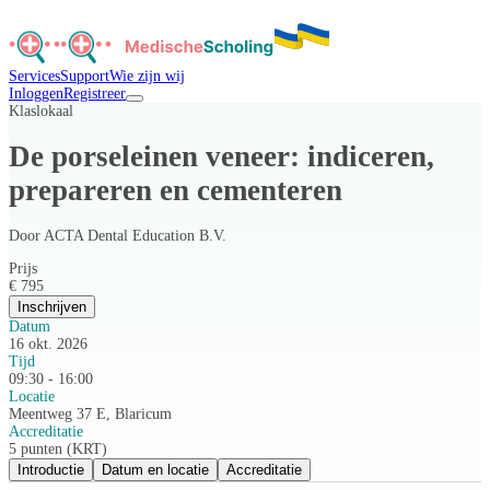
Services
Support
Wie zijn wij
Inloggen
Registreer
Klaslokaal
De porseleinen veneer: indiceren,
prepareren en cementeren
Door
ACTA Dental Education B.V.
Prijs
€ 795
Inschrijven
Datum
16 okt. 2026
Tijd
09:30 - 16:00
Locatie
Meentweg 37 E, Blaricum
Accreditatie
5 punten (KRT)
Introductie
Datum en locatie
Accreditatie