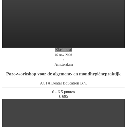
Klaslokaal
07 nov 2026
•
Amsterdam
Paro-workshop voor de algemene- en mondhygiënepraktijk
ACTA Dental Education B.V.
6 - 6.5 punten
€ 695