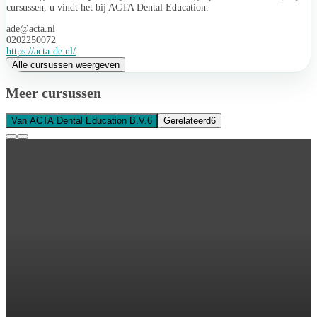
cursussen, u vindt het bij ACTA Dental Education.
ade@acta.nl
0202250072
https://acta-de.nl/
Alle cursussen weergeven
Meer cursussen
Van ACTA Dental Education B.V.
6
Gerelateerd
6