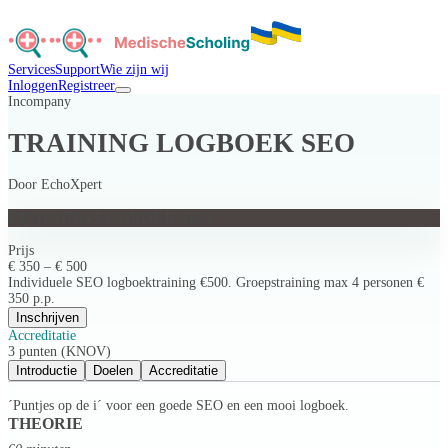
Services
Support
Wie zijn wij
Inloggen
Registreer
Incompany
TRAINING LOGBOEK SEO
Door
EchoXpert
TRAINING LOGBOEK SEO
Prijs
€ 350 – € 500
Individuele SEO logboektraining €500. Groepstraining max 4 personen €
350 p.p.
Inschrijven
Accreditatie
3 punten (KNOV)
Introductie
Doelen
Accreditatie
´Puntjes op de i´ voor een goede SEO en een mooi logboek.
THEORIE