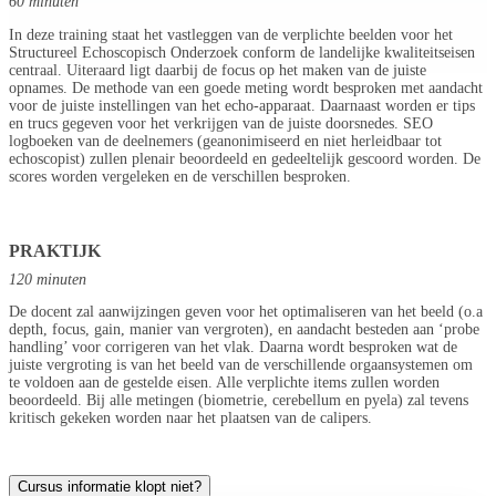
60 minuten
In deze training staat het vastleggen van de verplichte beelden voor het
Structureel Echoscopisch Onderzoek conform de landelijke kwaliteitseisen
centraal. Uiteraard ligt daarbij de focus op het maken van de juiste
opnames. De methode van een goede meting wordt besproken met aandacht
voor de juiste instellingen van het echo-apparaat. Daarnaast worden er tips
en trucs gegeven voor het verkrijgen van de juiste doorsnedes. SEO
logboeken van de deelnemers (geanonimiseerd en niet herleidbaar tot
echoscopist) zullen plenair beoordeeld en gedeeltelijk gescoord worden. De
scores worden vergeleken en de verschillen besproken.
PRAKTIJK
120 minuten
De docent zal aanwijzingen geven voor het optimaliseren van het beeld (o.a
depth, focus, gain, manier van vergroten), en aandacht besteden aan ‘probe
handling’ voor corrigeren van het vlak. Daarna wordt besproken wat de
juiste vergroting is van het beeld van de verschillende orgaansystemen om
te voldoen aan de gestelde eisen. Alle verplichte items zullen worden
beoordeeld. Bij alle metingen (biometrie, cerebellum en pyela) zal tevens
kritisch gekeken worden naar het plaatsen van de calipers.
Cursus informatie klopt niet?