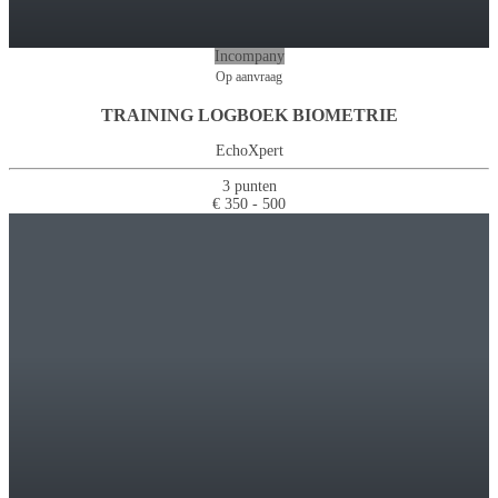
Incompany
Op aanvraag
TRAINING LOGBOEK BIOMETRIE
EchoXpert
3 punten
€ 350 - 500