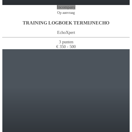
Incompany
Op aanvraag
TRAINING LOGBOEK TERMIJNECHO
EchoXpert
3 punten
€ 350 - 500