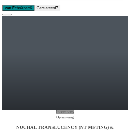
Van EchoXpert
6
Gerelateerd
7
Incompany
Op aanvraag
NUCHAL TRANSLUCENCY (NT METING) &