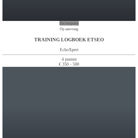
Incompany
Op aanvraag
TRAINING LOGBOEK ETSEO
EchoXpert
4 punten
€ 350 - 500