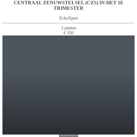
CENTRAAL ZENUWSTELSEL (CZS) IN HET 1E
TRIMESTER
EchoXpert
3 punten
€ 350
Incompany