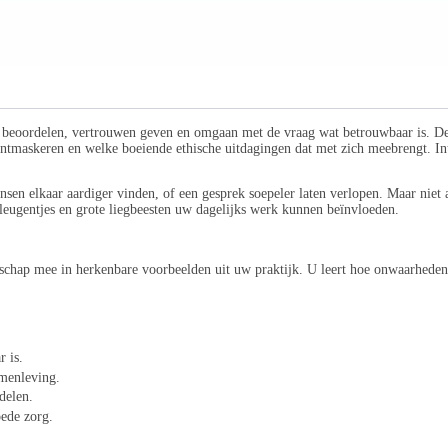
tie beoordelen, vertrouwen geven en omgaan met de vraag wat betrouwbaar is. D
ntmaskeren en welke boeiende ethische uitdagingen dat met zich meebrengt. Int
sen elkaar aardiger vinden, of een gesprek soepeler laten verlopen. Maar niet a
leugentjes en grote liegbeesten uw dagelijks werk kunnen beïnvloeden.
nschap mee in herkenbare voorbeelden uit uw praktijk. U leert hoe onwaarhede
 is.
amenleving.
delen.
oede zorg.