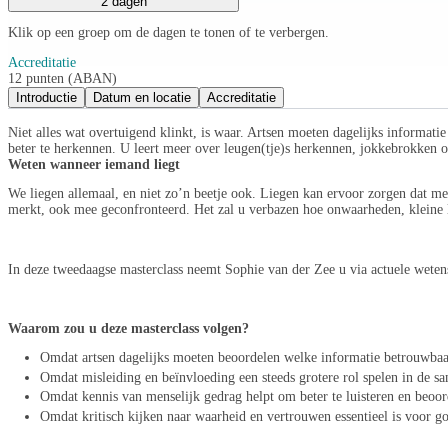
2 dagen
Klik op een groep om de dagen te tonen of te verbergen.
Accreditatie
12 punten (ABAN)
Introductie
Datum en locatie
Accreditatie
Niet alles wat overtuigend klinkt, is waar. Artsen moeten dagelijks informa
beter te herkennen. U leert meer over leugen(tje)s herkennen, jokkebrokken o
Weten wanneer iemand liegt
We liegen allemaal, en niet zo’n beetje ook. Liegen kan ervoor zorgen dat men
merkt, ook mee geconfronteerd. Het zal u verbazen hoe onwaarheden, kleine 
In deze tweedaagse masterclass neemt Sophie van der Zee u via actuele wete
Waarom zou u deze masterclass volgen?
Omdat artsen dagelijks moeten beoordelen welke informatie betrouwbaar
Omdat misleiding en beïnvloeding een steeds grotere rol spelen in de s
Omdat kennis van menselijk gedrag helpt om beter te luisteren en beoor
Omdat kritisch kijken naar waarheid en vertrouwen essentieel is voor g