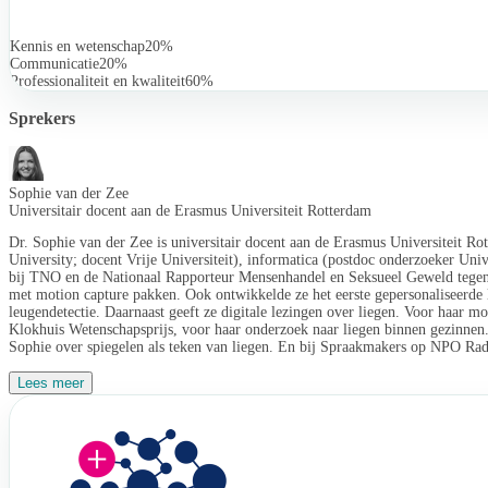
Kennis en wetenschap
20%
Communicatie
20%
Professionaliteit en kwaliteit
60%
Sprekers
Sophie van der Zee
Universitair docent aan de Erasmus Universiteit Rotterdam
Dr. Sophie van der Zee is universitair docent aan de Erasmus Universiteit Ro
University; docent Vrije Universiteit), informatica (postdoc onderzoeker Un
bij TNO en de Nationaal Rapporteur Mensenhandel en Seksueel Geweld tegen 
met motion capture pakken. Ook ontwikkelde ze het eerste gepersonaliseerde 
leugendetectie. Daarnaast geeft ze digitale lezingen over liegen. Voor haar
Klokhuis Wetenschapsprijs, voor haar onderzoek naar liegen binnen gezinnen
Sophie over spiegelen als teken van liegen. En bij Spraakmakers op NPO Ra
Lees meer