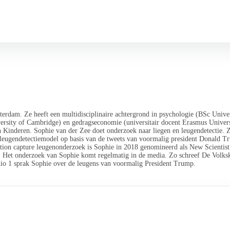
tterdam. Ze heeft een multidisciplinaire achtergrond in psychologie (BSc Unive
iversity of Cambridge) en gedragseconomie (universitair docent Erasmus Univers
Kinderen. Sophie van der Zee doet onderzoek naar liegen en leugendetectie. 
leugendetectiemodel op basis van de tweets van voormalig president Donald Tru
 motion capture leugenonderzoek is Sophie in 2018 genomineerd als New Scientis
. Het onderzoek van Sophie komt regelmatig in de media. Zo schreef De Volksk
dio 1 sprak Sophie over de leugens van voormalig President Trump.