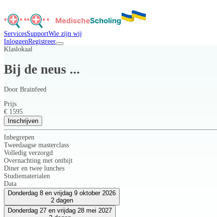
Services
Support
Wie zijn wij
Inloggen
Registreer
Klaslokaal
Bij de neus ...
Door
Brainfeed
Prijs
€ 1595
Inschrijven
Inbegrepen
Tweedaagse masterclass
Volledig verzorgd
Overnachting met ontbijt
Diner en twee lunches
Studiematerialen
Data
Donderdag 8 en vrijdag 9 oktober 2026
2 dagen
Donderdag 27 en vrijdag 28 mei 2027