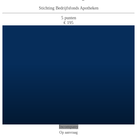
Stichting Bedrijfsfonds Apotheken
5 punten
€ 195
Incompany
Op aanvraag