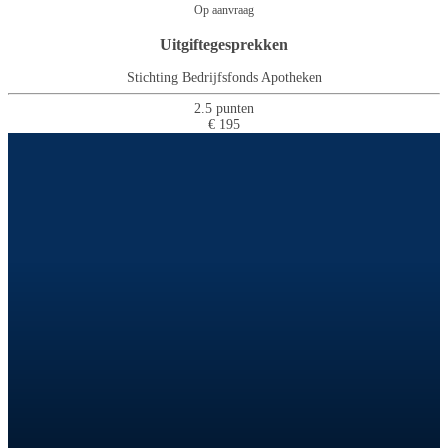
Op aanvraag
Uitgiftegesprekken
Stichting Bedrijfsfonds Apotheken
2.5 punten
€ 195