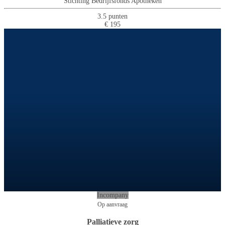
Stichting Bedrijfsfonds Apotheken
3.5 punten
€ 195
Incompany
Op aanvraag
Palliatieve zorg