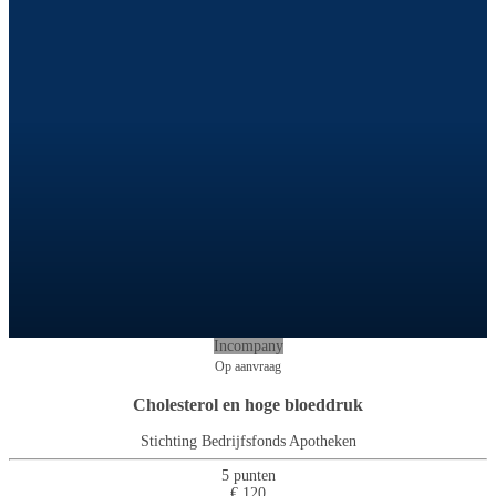
Incompany
Op aanvraag
Cholesterol en hoge bloeddruk
Stichting Bedrijfsfonds Apotheken
5 punten
€ 120