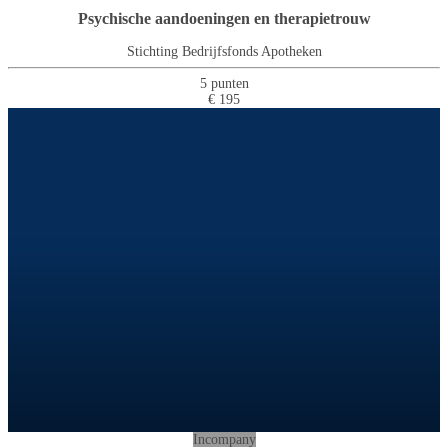
Psychische aandoeningen en therapietrouw
Stichting Bedrijfsfonds Apotheken
5 punten
€ 195
Incompany