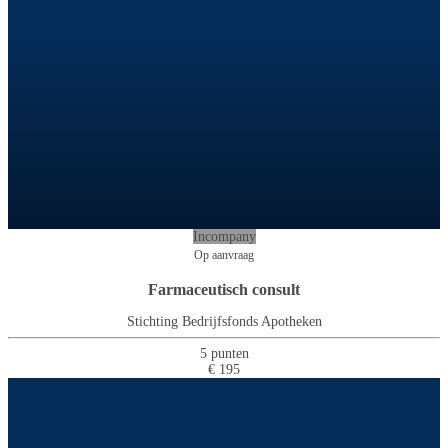
Incompany
Op aanvraag
Farmaceutisch consult
Stichting Bedrijfsfonds Apotheken
5 punten
€ 195