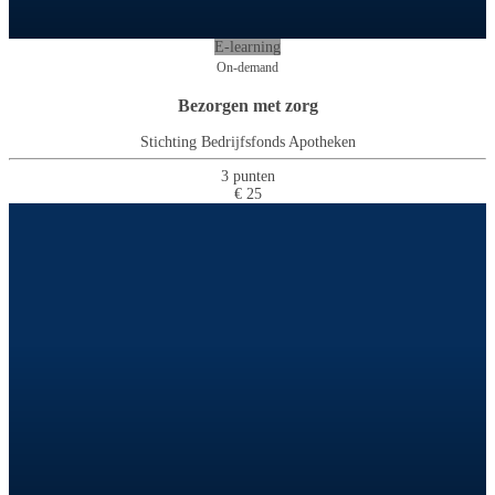
E-learning
On-demand
Bezorgen met zorg
Stichting Bedrijfsfonds Apotheken
3 punten
€ 25