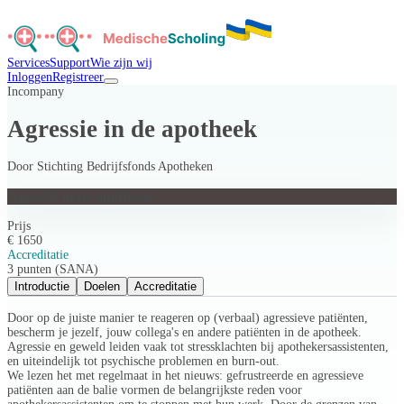
Services
Support
Wie zijn wij
Inloggen
Registreer
Incompany
Agressie in de apotheek
Door
Stichting Bedrijfsfonds Apotheken
Agressie in de apotheek
Prijs
€ 1650
Accreditatie
3 punten (SANA)
Introductie
Doelen
Accreditatie
Door op de juiste manier te reageren op (verbaal) agressieve patiënten,
bescherm je jezelf, jouw collega's en andere patiënten in de apotheek.
Agressie en geweld leiden vaak tot stressklachten bij apothekersassistenten,
en uiteindelijk tot psychische problemen en burn-out.
We lezen het met regelmaat in het nieuws: gefrustreerde en agressieve
patiënten aan de balie vormen de belangrijkste reden voor