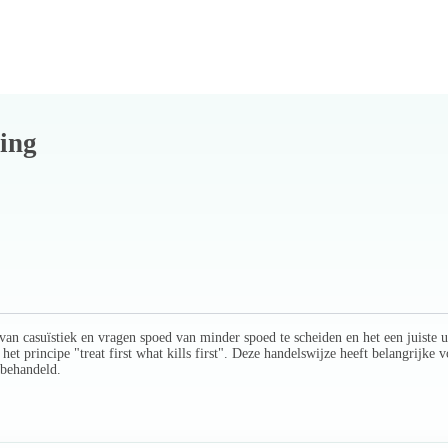
ing
an casuïstiek en vragen spoed van minder spoed te scheiden en het een juiste u
rincipe "treat first what kills first". Deze handelswijze heeft belangrijke vo
 behandeld.