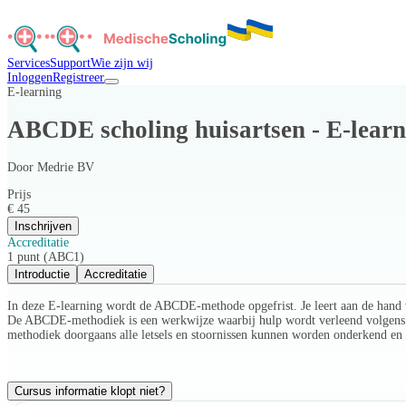
Services
Support
Wie zijn wij
Inloggen
Registreer
E-learning
ABCDE scholing huisartsen - E-learn
Door
Medrie BV
Prijs
€ 45
Inschrijven
Accreditatie
1 punt (ABC1)
Introductie
Accreditatie
In deze E-learning wordt de ABCDE-methode opgefrist. Je leert aan de hand v
De ABCDE-methodiek is een werkwijze waarbij hulp wordt verleend volgens het p
methodiek doorgaans alle letsels en stoornissen kunnen worden onderkend en
Cursus informatie klopt niet?