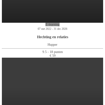
E-learning
07 mrt 2022 - 31 dec 2026
Hechting en relaties
Hupper
9.5 - 18 punten
€ 59