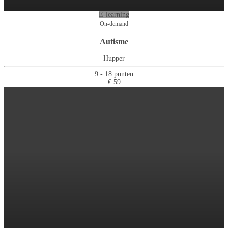
E-learning
On-demand
Autisme
Hupper
9 - 18 punten
€ 59