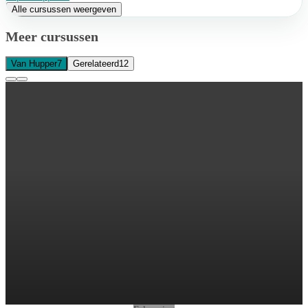
Alle cursussen weergeven
Meer cursussen
Van Hupper
7
Gerelateerd
12