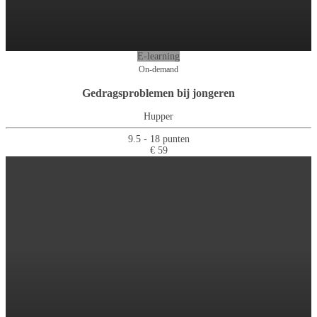
E-learning
On-demand
Gedragsproblemen bij jongeren
Hupper
9.5 - 18 punten
€ 59