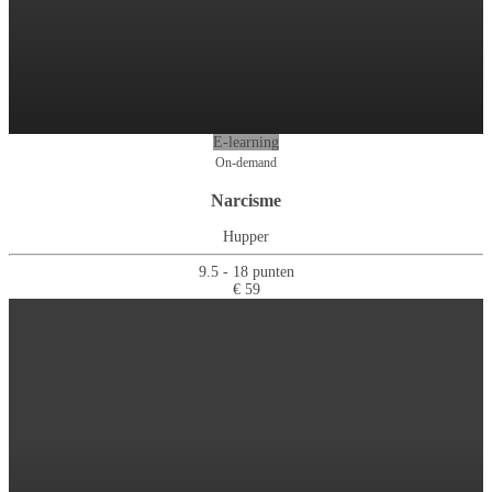
E-learning
On-demand
Narcisme
Hupper
9.5 - 18 punten
€ 59