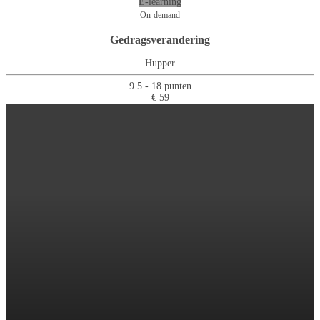
E-learning
On-demand
Gedragsverandering
Hupper
9.5 - 18 punten
€ 59