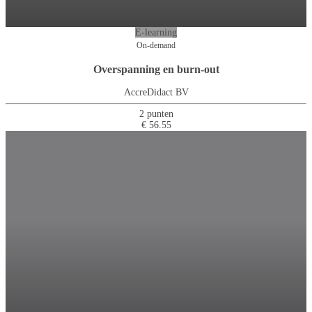
E-learning
On-demand
Overspanning en burn-out
AccreDidact BV
2 punten
€ 56.55