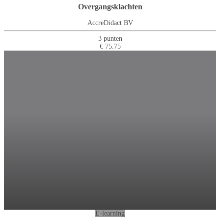
Overgangsklachten
AccreDidact BV
3 punten
€ 75.75
E-learning