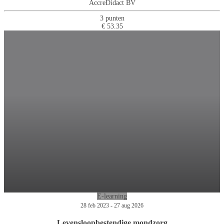
AccreDidact BV
3 punten
€ 53.35
E-learning
28 feb 2023 - 27 aug 2026
Levensloopbestendige mondzorg