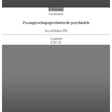
E-learning
On-demand
Zwangerschapsgerelateerde psychiatrie
AccreDidact BV
3 punten
€ 87.55