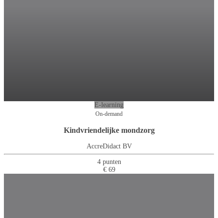
E-learning
On-demand
Kindvriendelijke mondzorg
AccreDidact BV
4 punten
€ 69