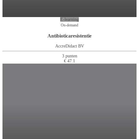
E-learning
On-demand
Antibioticaresistentie
AccreDidact BV
3 punten
€ 47.1