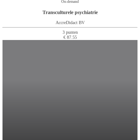
On-demand
Transculturele psychiatrie
AccreDidact BV
3 punten
€ 87.55