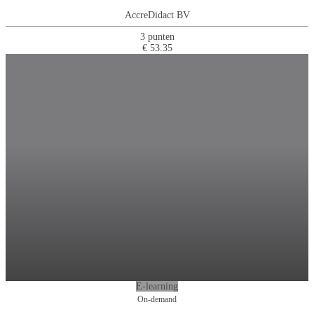
AccreDidact BV
3 punten
€ 53.35
E-learning
On-demand