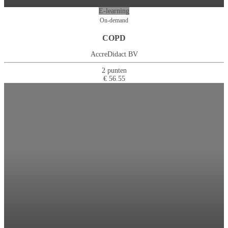
E-learning
On-demand
COPD
AccreDidact BV
2 punten
€ 56.55