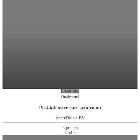
E-learning
On-demand
Post-intensive care syndroom
AccreDidact BV
3 punten
€ 54.5