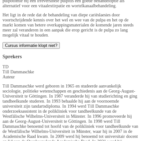
pulpotomie bij een irreversibele pulpitis een goede behandeloptie als
alternatief voor een vitaalextirpatie en wortelkanaalbehandeling.
Het ligt in de rede dat de behandeling van diepe cariëslaesies door
voortschrijdende kennis over het wel en wee van de pulpa en het op de
markt komen van betere overkappingsmaterialen de komende jaren steeds
meer zal veranderen in een aanpak die erop gericht is de pulpa zo lang
mogelijk vitaal te houden.
Cursus informatie klopt niet?
Sprekers
TD
Till Dammaschke
Auteur
Till Dammaschke werd geboren in 1965 en studeerde aanvankelijk
sociologie, politieke wetenschappen en geschiedenis aan de Georg-August-
Universiteit te Göttingen. In 1987 veranderde hij van studierichting en ging
tandheelkunde studeren. In 1993 behaalde hij aan de voornoemde
universiteit zijn tandartsdiploma. In 1994 werd Till Dammaschke
onderzoeksassistent in de polikliniek voor tandheelkunde van de
Westfälische Wilhelms-Universiteit in Münster. In 1996 promoveerde hij
aan de Georg-August-Universiteit te Göttingen. In 1998 werd Till
Dammaschke benoemd tot hoofd van de polikliniek voor tandheelkunde van
de Westfälische Wilhelms-Universiteit in Münster, waar hij in 2007 in de
Academische Raad kwam. In 2009 werd hij benoemd tot universitair docent