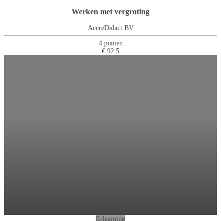
Werken met vergroting
AccreDidact BV
4 punten
€ 92.5
E-learning