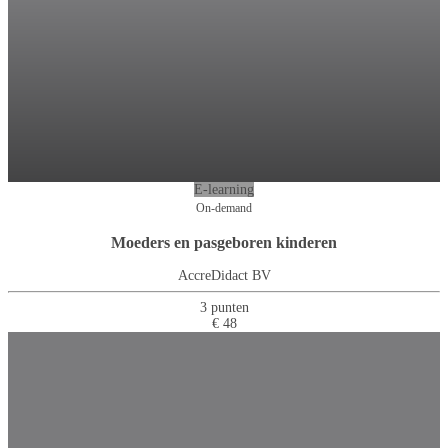
E-learning
On-demand
Moeders en pasgeboren kinderen
AccreDidact BV
3 punten
€ 48