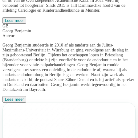
en lid van de Overkoepelende Academische Raad. In 2021 werd hij
benoemd tot hoogleraar. Sinds 2015 is Till Dammaschke hoofd van de
afdeling Cariologie en Kindertandheelkunde in Münster.
Lees meer
GB
Georg Benjamin
Auteur
Georg Benjamin studeerde in 2010 af als tandarts aan de Julius-
Maximilians-Universiteit in Würzburg en ging vervolgens aan de slag in
zijn geboortestad Berlijn. Tijdens het coschappen lopen in Brieselang
(Brandenburg) ontdekte hij zijn voorliefde voor de endodontie en in het
bijzonder voor vitale-pulpabehandelingen. Georg Benjamin rondde
vervolgens met succes een opleiding in de endodontie af, waarna hij als
tandarts-endodontoloog in Berlijn is gaan werken. Naast zijn werk als
tandarts maakt hij de podcast Saure Zähne Dental en is hij actief als spreker
in Duitsland en daarbuiten. Georg Benjamin werkt tegenwoordig in het
Dentalzentrum Bayreuth.
Lees meer