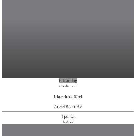
E-learning
On-demand
Placebo-effect
AccreDidact BV
4 punten
€ 57.5