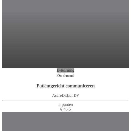
E-learning
On-demand
Patiëntgericht communiceren
AccreDidact BV
3 punten
€ 46.5