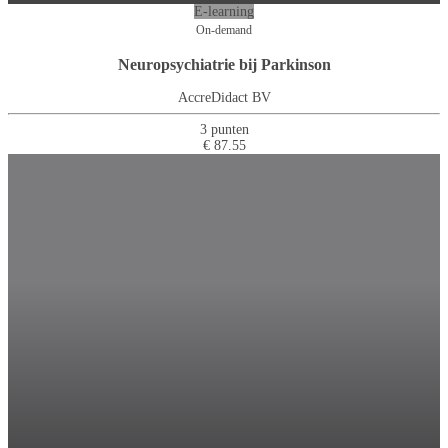
E-learning
On-demand
Neuropsychiatrie bij Parkinson
AccreDidact BV
3 punten
€ 87.55