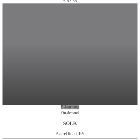
€ 53.35
E-learning
On-demand
SOLK
AccreDidact BV