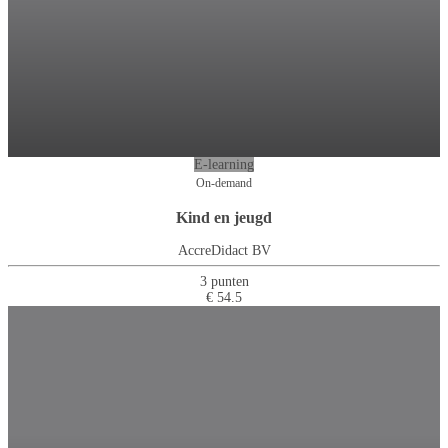
E-learning
On-demand
Kind en jeugd
AccreDidact BV
3 punten
€ 54.5