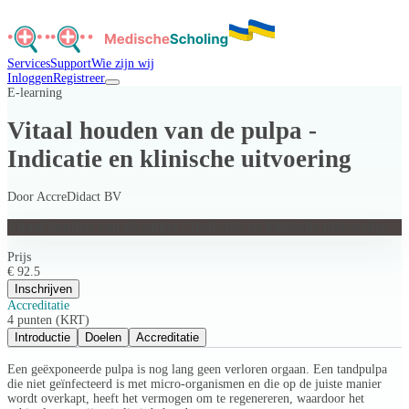
Services
Support
Wie zijn wij
Inloggen
Registreer
E-learning
Vitaal houden van de pulpa -
Indicatie en klinische uitvoering
Door
AccreDidact BV
Vitaal houden van de pulpa - Indicatie en klinische uitvoering
Prijs
€ 92.5
Inschrijven
Accreditatie
4 punten (KRT)
Introductie
Doelen
Accreditatie
Een geëxponeerde pulpa is nog lang geen verloren orgaan. Een tandpulpa
die niet geïnfecteerd is met micro-organismen en die op de juiste manier
wordt overkapt, heeft het vermogen om te regenereren, waardoor het