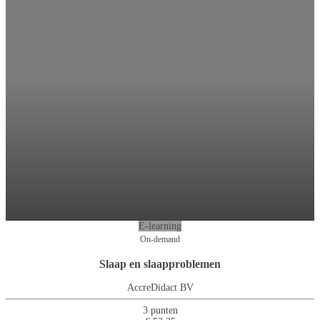
E-learning
On-demand
Slaap en slaapproblemen
AccreDidact BV
3 punten