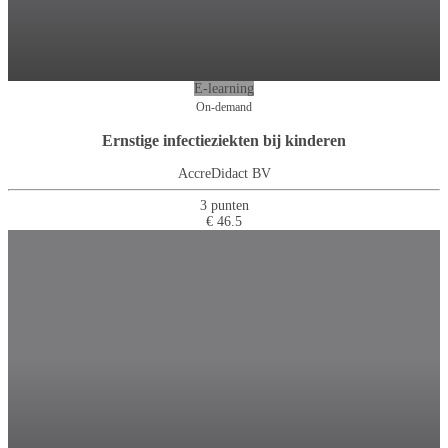
E-learning
On-demand
Ernstige infectieziekten bij kinderen
AccreDidact BV
3 punten
€ 46.5