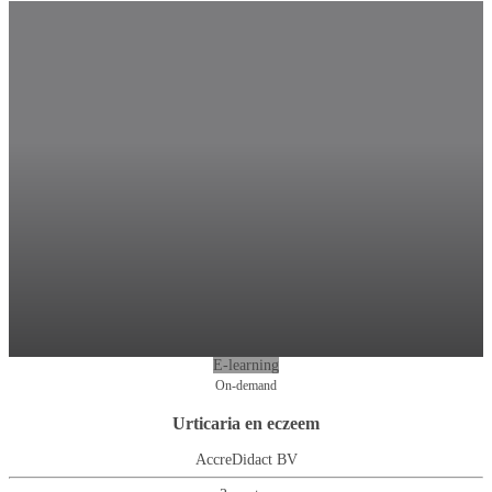
E-learning
On-demand
Urticaria en eczeem
AccreDidact BV