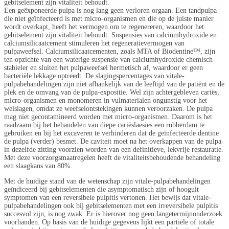
gebitselement zijn vitaliteit behoudt.
Een geëxponeerde pulpa is nog lang geen verloren orgaan. Een tandpulpa
die niet geïnfecteerd is met micro-organismen en die op de juiste manier
wordt overkapt, heeft het vermogen om te regenereren, waardoor het
gebitselement zijn vitaliteit behoudt. Suspensies van calciumhydroxide en
calciumsilicaatcement stimuleren het regeneratievermogen van
pulpaweefsel. Calciumsilicaatcementen, zoals MTA of Biodentine™, zijn
ten opzichte van een waterige suspensie van calciumhydroxide chemisch
stabieler en sluiten het pulpaweefsel hermetisch af, waardoor er geen
bacteriële lekkage optreedt. De slagingspercentages van vitale-
pulpabehandelingen zijn niet afhankelijk van de leeftijd van de patiënt en de
plek en de omvang van de pulpa-expositie. Wel zijn achtergebleven cariës,
micro-organismen en monomeren in vulmaterialen ongunstig voor het
welslagen, omdat ze weefselontstekingen kunnen veroorzaken. De pulpa
mag niet gecontamineerd worden met micro-organismen. Daarom is het
raadzaam bij het behandelen van diepe cariëslaesies een rubberdam te
gebruiken en bij het excaveren te verhinderen dat de geïnfecteerde dentine
de pulpa (verder) besmet. De caviteit moet na het overkappen van de pulpa
in dezelfde zitting voorzien worden van een definitieve, lekvrije restauratie.
Met deze voorzorgsmaatregelen heeft de vitaliteitsbehoudende behandeling
een slaagkans van 80%.
Met de huidige stand van de wetenschap zijn vitale-pulpabehandelingen
geïndiceerd bij gebitselementen die asymptomatisch zijn of hooguit
symptomen van een reversibele pulpitis vertonen. Het bewijs dat vitale-
pulpabehandelingen ook bij gebitselementen met een irreversibele pulpitis
succesvol zijn, is nog zwak. Er is hierover nog geen langetermijnonderzoek
voorhanden. Op basis van de huidige gegevens lijkt een partiële of totale