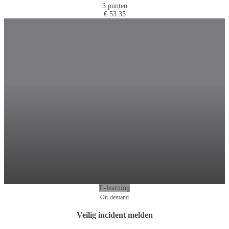
3 punten
€ 53.35
E-learning
On-demand
Veilig incident melden