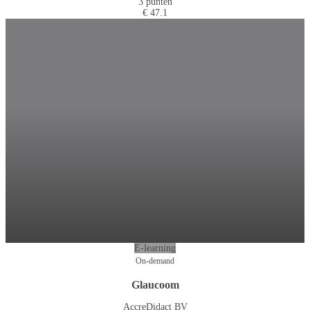
3 punten
€ 47.1
E-learning
On-demand
Glaucoom
AccreDidact BV