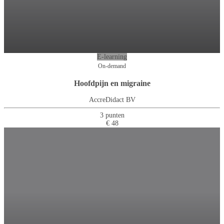
E-learning
On-demand
Hoofdpijn en migraine
AccreDidact BV
3 punten
€ 48