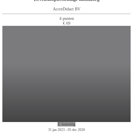
AccreDidact BV
4 punten
€ 69
E-learning
31 jan 2023 - 05 dec 2026