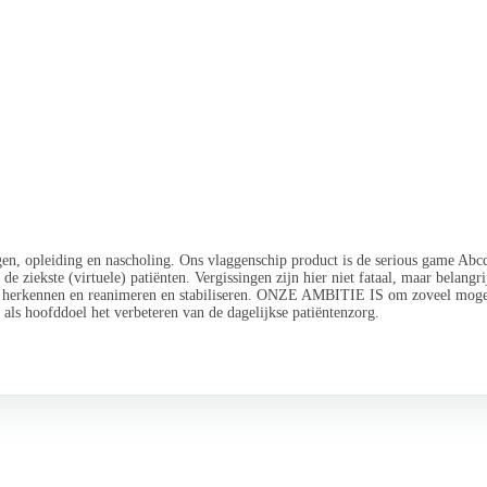
igen, opleiding en nascholing. Ons vlaggenschip product is de serious game 
iekste (virtuele) patiënten. Vergissingen zijn hier niet fataal, maar belangri
te herkennen en reanimeren en stabiliseren. ONZE AMBITIE IS om zoveel mogel
 als hoofddoel het verbeteren van de dagelijkse patiëntenzorg.