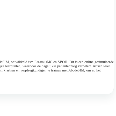
AbcdeSIM, ontwikkeld ism ErasmusMC en SBOH. Dit is een online gesimuleerde
jke leerpunten, waardoor de dagelijkse patiëntenzorg verbetert. Artsen leren
ijk artsen en verpleegkundigen te trainen met AbcdeSIM, om zo het