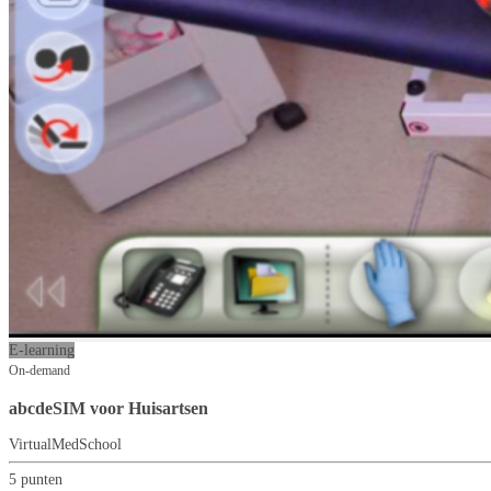
E-learning
On-demand
abcdeSIM voor Huisartsen
VirtualMedSchool
5 punten