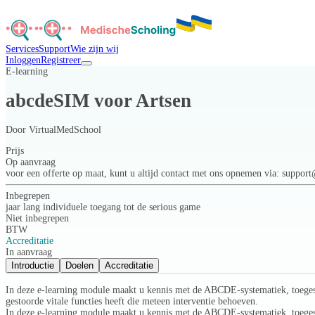
Services
Support
Wie zijn wij
Inloggen
Registreer
E-learning
abcdeSIM voor Artsen
Door
VirtualMedSchool
Prijs
Op aanvraag
voor een offerte op maat, kunt u altijd contact met ons opnemen via: suppo
Inbegrepen
jaar lang individuele toegang tot de serious game
Niet inbegrepen
BTW
Accreditatie
In aanvraag
Introductie
Doelen
Accreditatie
In deze e-learning module maakt u kennis met de ABCDE-systematiek, toegespi
gestoorde vitale functies heeft die meteen interventie behoeven.
In deze e-learning module maakt u kennis met de ABCDE-systematiek, toegesp