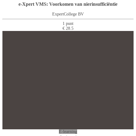
e-Xpert VMS: Voorkomen van nierinsufficiëntie
ExpertCollege BV
1 punt
€ 28.5
E-learning