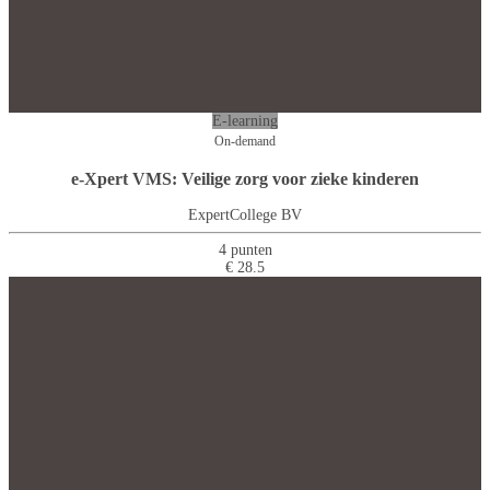
E-learning
On-demand
e-Xpert VMS: Veilige zorg voor zieke kinderen
ExpertCollege BV
4 punten
€ 28.5