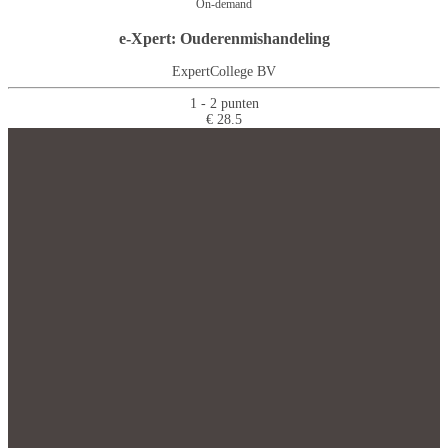
On-demand
e-Xpert: Ouderenmishandeling
ExpertCollege BV
1 - 2 punten
€ 28.5