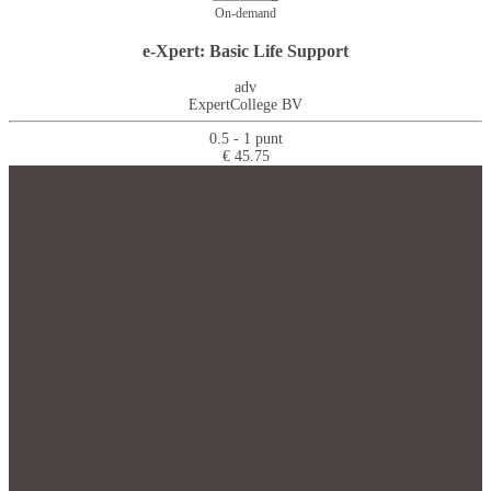
On-demand
e-Xpert: Basic Life Support
adv
ExpertCollege BV
0.5 - 1 punt
€ 45.75