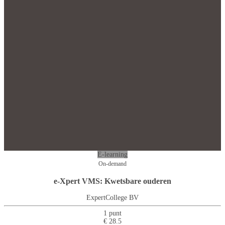
E-learning
On-demand
e-Xpert VMS: Kwetsbare ouderen
ExpertCollege BV
1 punt
€ 28.5