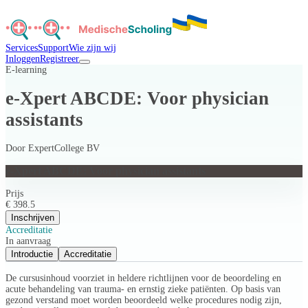
Services
Support
Wie zijn wij
Inloggen
Registreer
E-learning
e-Xpert ABCDE: Voor physician
assistants
Door
ExpertCollege BV
e-Xpert ABCDE: Voor physician assistants
Prijs
€ 398.5
Inschrijven
Accreditatie
In aanvraag
Introductie
Accreditatie
De cursusinhoud voorziet in heldere richtlijnen voor de beoordeling en
acute behandeling van trauma- en ernstig zieke patiënten. Op basis van
gezond verstand moet worden beoordeeld welke procedures nodig zijn,