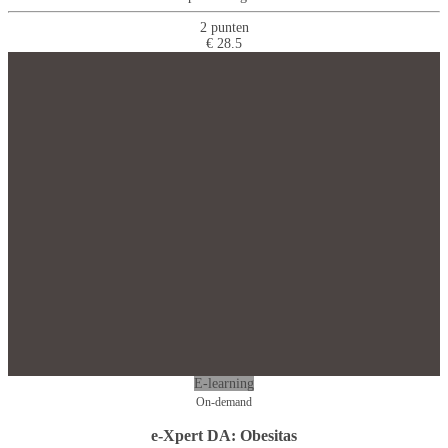
2 punten
€ 28.5
E-learning
On-demand
e-Xpert DA: Obesitas