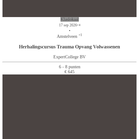
Klaslokaal
17 sep 2026
+4
•
+1
Amstelveen
Herhalingscursus Trauma Opvang Volwassenen
ExpertCollege BV
6 - 8 punten
€ 645