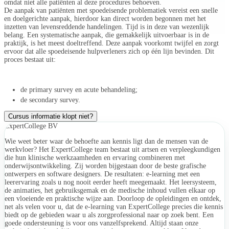
omdat niet alle patiënten al deze procedures behoeven.
De aanpak van patiënten met spoedeisende problematiek vereist een snelle
en doelgerichte aanpak, hierdoor kan direct worden begonnen met het
inzetten van levensreddende handelingen. Tijd is in deze van wezenlijk
belang. Een systematische aanpak, die gemakkelijk uitvoerbaar is in de
praktijk, is het meest doeltreffend. Deze aanpak voorkomt twijfel en zorgt
ervoor dat alle spoedeisende hulpverleners zich op één lijn bevinden. Dit
proces bestaat uit:
de primary survey en acute behandeling;
de secondary survey.
Cursus informatie klopt niet?
ExpertCollege BV
Wie weet beter waar de behoefte aan kennis ligt dan de mensen van de
werkvloer? Het ExpertCollege team bestaat uit artsen en verpleegkundigen
die hun klinische werkzaamheden en ervaring combineren met
onderwijsontwikkeling. Zij worden bijgestaan door de beste grafische
ontwerpers en software designers. De resultaten: e-learning met een
leerervaring zoals u nog nooit eerder heeft meegemaakt. Het leersysteem,
de animaties, het gebruiksgemak en de medische inhoud vullen elkaar op
een vloeiende en praktische wijze aan. Doorloop de opleidingen en ontdek,
net als velen voor u, dat de e-learning van ExpertCollege precies die kennis
biedt op de gebieden waar u als zorgprofessional naar op zoek bent. Een
goede ondersteuning is voor ons vanzelfsprekend. Altijd staan onze