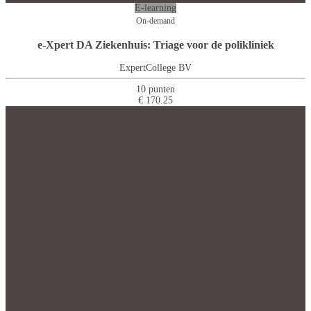
E-learning
On-demand
e-Xpert DA Ziekenhuis: Triage voor de polikliniek
ExpertCollege BV
10 punten
€ 170.25