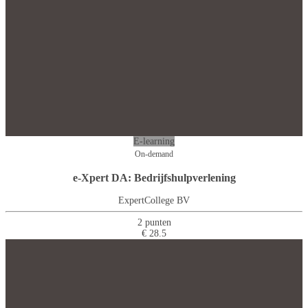
E-learning
On-demand
e-Xpert DA: Bedrijfshulpverlening
ExpertCollege BV
2 punten
€ 28.5