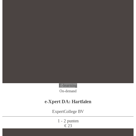
E-learning
On-demand
e-Xpert DA: Hartfalen
ExpertCollege BV
1 - 2 punten
€ 23