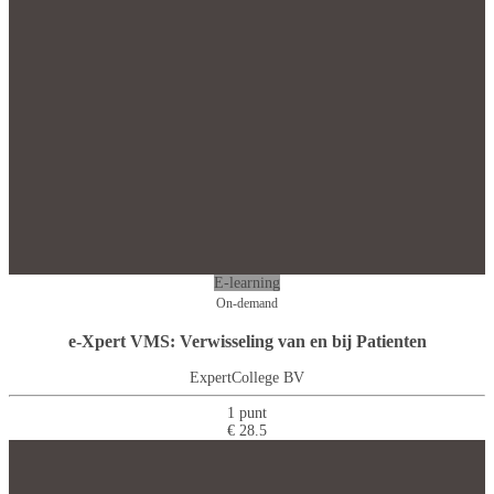
E-learning
On-demand
e-Xpert VMS: Verwisseling van en bij Patienten
ExpertCollege BV
1 punt
€ 28.5