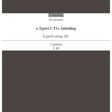
E-learning
On-demand
e-Xpert CTG: Inleiding
ExpertCollege BV
2 punten
€ 40