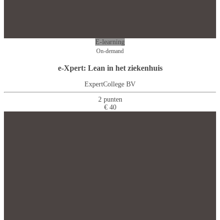
E-learning
On-demand
e-Xpert: Lean in het ziekenhuis
ExpertCollege BV
2 punten
€ 40