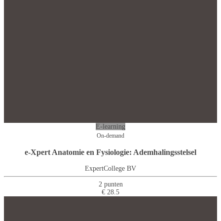
E-learning
On-demand
e-Xpert Anatomie en Fysiologie: Ademhalingsstelsel
ExpertCollege BV
2 punten
€ 28.5