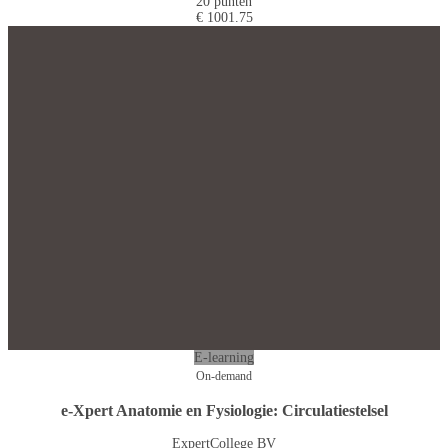
20 punten
€ 1001.75
E-learning
On-demand
e-Xpert Anatomie en Fysiologie: Circulatiestelsel
ExpertCollege BV