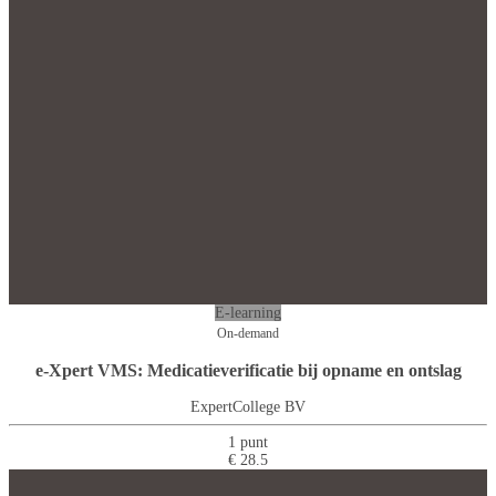
E-learning
On-demand
e-Xpert VMS: Medicatieverificatie bij opname en ontslag
ExpertCollege BV
1 punt
€ 28.5