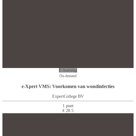
E-learning
On-demand
e-Xpert VMS: Voorkomen van wondinfecties
ExpertCollege BV
1 punt
€ 28.5