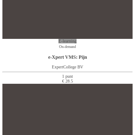
E-learning
On-demand
e-Xpert VMS: Pijn
ExpertCollege BV
1 punt
€ 28.5