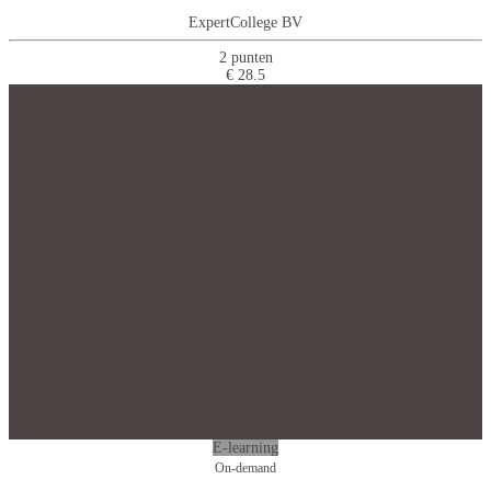
ExpertCollege BV
2 punten
€ 28.5
E-learning
On-demand