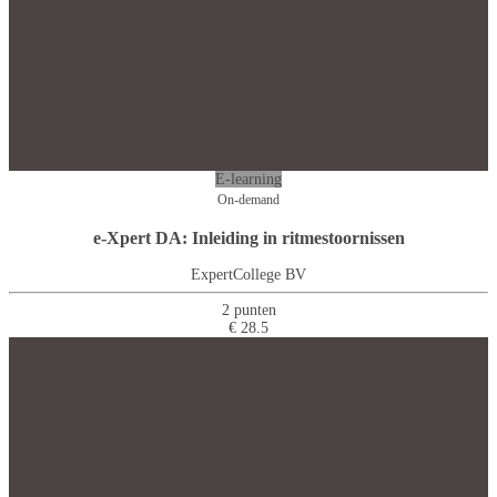
E-learning
On-demand
e-Xpert DA: Inleiding in ritmestoornissen
ExpertCollege BV
2 punten
€ 28.5