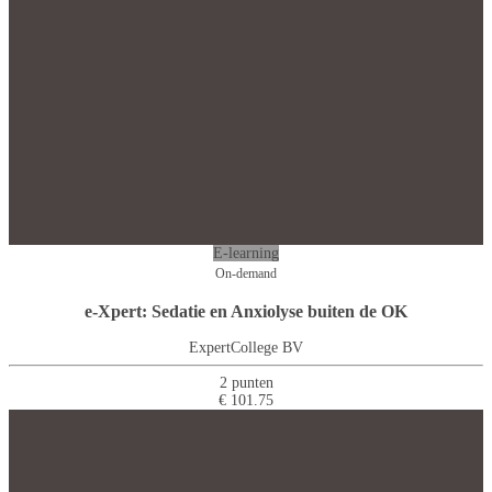
E-learning
On-demand
e-Xpert: Sedatie en Anxiolyse buiten de OK
ExpertCollege BV
2 punten
€ 101.75