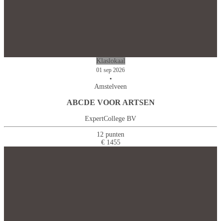
Klaslokaal
01 sep 2026
•
Amstelveen
ABCDE VOOR ARTSEN
ExpertCollege BV
12 punten
€ 1455