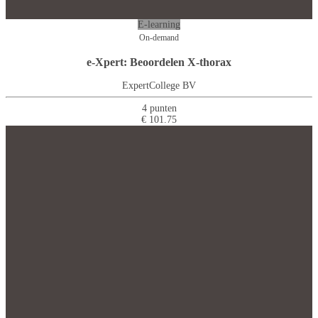
E-learning
On-demand
e-Xpert: Beoordelen X-thorax
ExpertCollege BV
4 punten
€ 101.75