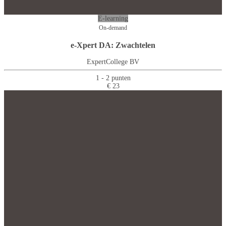
E-learning
On-demand
e-Xpert DA: Zwachtelen
ExpertCollege BV
1 - 2 punten
€ 23