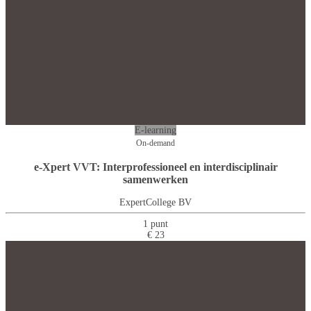
E-learning
On-demand
e-Xpert VVT: Interprofessioneel en interdisciplinair
samenwerken
ExpertCollege BV
1 punt
€ 23