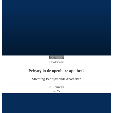
E-learning
On-demand
Privacy in de openbare apotheek
Stichting Bedrijfsfonds Apotheken
2.5 punten
€ 25