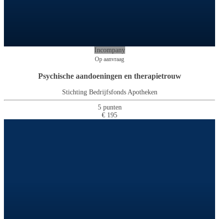
Incompany
Op aanvraag
Psychische aandoeningen en therapietrouw
Stichting Bedrijfsfonds Apotheken
5 punten
€ 195