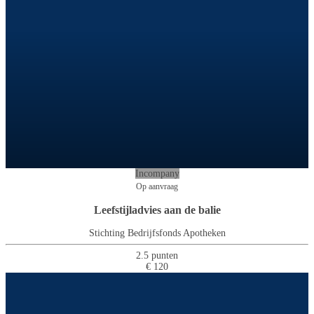
Incompany
Op aanvraag
Leefstijladvies aan de balie
Stichting Bedrijfsfonds Apotheken
2.5 punten
€ 120