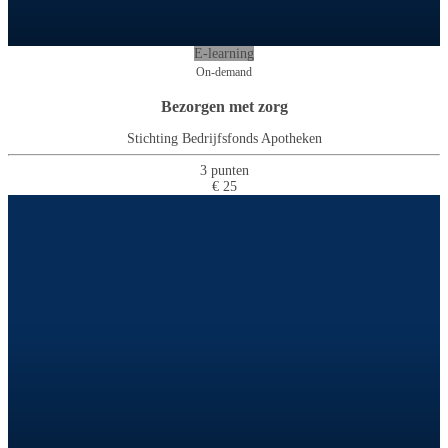
E-learning
On-demand
Bezorgen met zorg
Stichting Bedrijfsfonds Apotheken
3 punten
€ 25