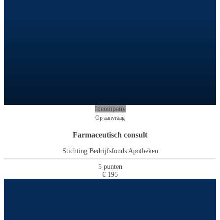
Incompany
Op aanvraag
Farmaceutisch consult
Stichting Bedrijfsfonds Apotheken
5 punten
€ 195