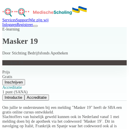
Services
Support
Wie zijn wij
Inloggen
Registreer
E-learning
Masker 19
Door
Stichting Bedrijfsfonds Apotheken
Masker 19
Prijs
Gratis
Inschrijven
Accreditatie
1 punt (SANA)
Introductie
Accreditatie
Om jullie te ondersteunen bij een melding "Masker 19" heeft de SBA een
gratis online cursus ontwikkeld.
Slachtoffers van huiselijk geweld kunnen ook in Nederland vanaf 1 mei
melding doen bij de apotheek via het codewoord ‘Masker 19’. Dit in
navolging op Italië, Frankrijk en Spanje waar het codewoord ook al is