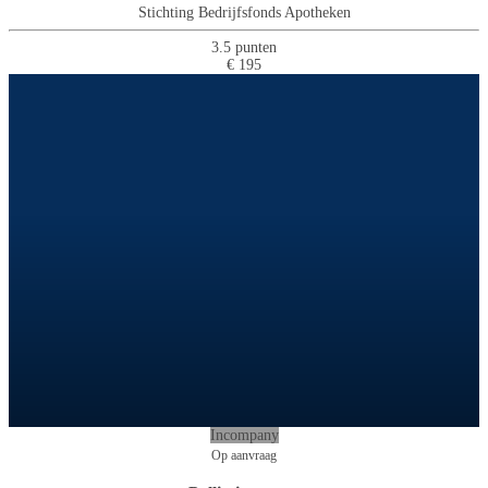
Stichting Bedrijfsfonds Apotheken
3.5 punten
€ 195
Incompany
Op aanvraag