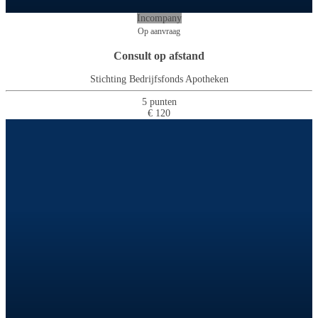
Incompany
Op aanvraag
Consult op afstand
Stichting Bedrijfsfonds Apotheken
5 punten
€ 120