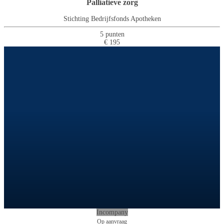
Palliatieve zorg
Stichting Bedrijfsfonds Apotheken
5 punten
€ 195
Incompany
Op aanvraag