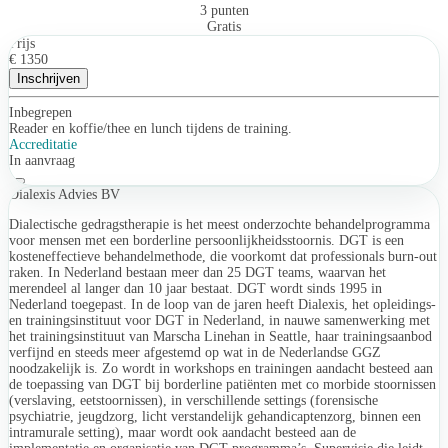
3 punten
Gratis
Prijs
€ 1350
Inschrijven
Inbegrepen
Reader en koffie/thee en lunch tijdens de training.
Accreditatie
In aanvraag
Dialexis Advies BV
Dialectische gedragstherapie is het meest onderzochte behandelprogramma
voor mensen met een borderline persoonlijkheidsstoornis. DGT is een
kosteneffectieve behandelmethode, die voorkomt dat professionals burn-out
raken. In Nederland bestaan meer dan 25 DGT teams, waarvan het
merendeel al langer dan 10 jaar bestaat. DGT wordt sinds 1995 in
Nederland toegepast. In de loop van de jaren heeft Dialexis, het opleidings-
en trainingsinstituut voor DGT in Nederland, in nauwe samenwerking met
het trainingsinstituut van Marscha Linehan in Seattle, haar trainingsaanbod
verfijnd en steeds meer afgestemd op wat in de Nederlandse GGZ
noodzakelijk is. Zo wordt in workshops en trainingen aandacht besteed aan
de toepassing van DGT bij borderline patiënten met co morbide stoornissen
(verslaving, eetstoornissen), in verschillende settings (forensische
psychiatrie, jeugdzorg, licht verstandelijk gehandicaptenzorg, binnen een
intramurale setting), maar wordt ook aandacht besteed aan de