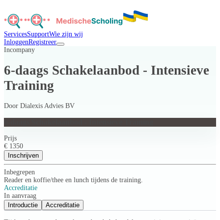
Services
Support
Wie zijn wij
Inloggen
Registreer
Incompany
6-daags Schakelaanbod - Intensieve
Training
Door
Dialexis Advies BV
6-daags Schakelaanbod - Intensieve Training
Prijs
€ 1350
Inschrijven
Inbegrepen
Reader en koffie/thee en lunch tijdens de training.
Accreditatie
In aanvraag
Introductie
Accreditatie