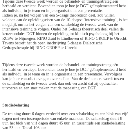
Tijdens deze tweede week worden de behandel- en trainingsstrategieën
herhaald en verdiept. Bovendien toon je hoe je DGT geïmplementeerd hebt
als individu, in je team en in je organisatie in een presentatie.
Indien je, na het volgen van een 5-daags theoretisch deel, zou willen
voldoen aan de opleidingseisen van de 10-daagse ‘intensieve training’, is het
mogelijk om na het volgen van een schakeldag de tweede week van de
intensieve training te volgen. Onder het 5-daags theoretisch deel vallen de
keuzemodules DGT binnen de opleiding tot klinisch psycholoog bij het
RCSW te Nijmegen, RINO Zuid te Eindhoven of RINO GROEP te Utrecht.
Tevens betreft het de open inschrijving 5-daagse Dialectische
Gedragstherapie bij RINO GROEP te Utrecht.
Tijdens deze tweede week worden de behandel- en trainingsstrategieën
herhaald en verdiept. Bovendien toon je hoe je DGT geïmplementeerd hebt
als individu, in je team en in je organisatie in een presentatie. Vervolgens
kan je hier consultatievragen over stellen. Van de deelnemers wordt tussen
de schakeldag en de tweede week dan ook verwacht dat zij opdrachten
uitvoeren en een start maken met de toepassing van DGT.
Studiebelasting
De training duurt 6 dagen verdeeld over een schakeldag en een blok van vijf
dagen met een tussenperiode van enkele maanden. De schakeldag duurt 8
uur, het blok van vijf dagen duurt 45 uur, en tussentijds een studiebelasting
van 53 uur. Totaal 106 uur.