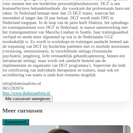
voor mensen met een borderline persoonlijkheidsstoornis. DGT is een
kosteneffectieve behandelmethode, die voorkomt dat professionals burn-out
raken. In Nederland bestaan meer dan 25 DGT teams, waarvan het
merendeel al langer dan 10 jaar bestaat. DGT wordt sinds 1995 in
Nederland toegepast. In de loop van de jaren heeft Dialexis, het opleidings-
en trainingsinstituut voor DGT in Nederland, in nauwe samenwerking met
het trainingsinstituut van Marscha Linehan in Seattle, haar trainingsaanbod
verfijnd en steeds meer afgestemd op wat in de Nederlandse GGZ
noodzakelijk is. Zo wordt in workshops en trainingen aandacht besteed aan
de toepassing van DGT bij borderline patiënten met co morbide stoornissen
(verslaving, eetstoornissen), in verschillende settings (forensische
psychiatrie, jeugdzorg, licht verstandelijk gehandicaptenzorg, binnen een
intramurale setting), maar wordt ook aandacht besteed aan de
implementatie en organisatie van DGT programma’s. Supervisie die leidt
tot certificering van individuele therapeuten en trainers, maar ook tot
accreditering van teams is sinds kort eveneens mogelijk.
info@dialexisadvies.nl
0651282074
http://www.dialexisadvies.nl
Alle cursussen weergeven
Meer cursussen
Gerelateerd
1