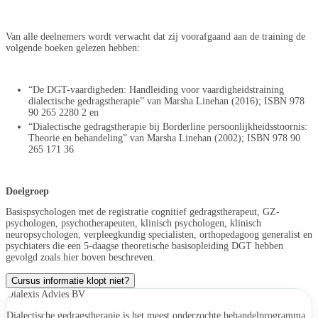
Van alle deelnemers wordt verwacht dat zij voorafgaand aan de training de
volgende boeken gelezen hebben:
“De DGT-vaardigheden: Handleiding voor vaardigheidstraining
dialectische gedragstherapie” van Marsha Linehan (2016); ISBN 978
90 265 2280 2 en
“Dialectische gedragstherapie bij Borderline persoonlijkheidsstoornis:
Theorie en behandeling” van Marsha Linehan (2002); ISBN 978 90
265 171 36
Doelgroep
Basispsychologen met de registratie cognitief gedragstherapeut, GZ-
psychologen, psychotherapeuten, klinisch psychologen, klinisch
neuropsychologen, verpleegkundig specialisten, orthopedagoog generalist en
psychiaters die een 5-daagse theoretische basisopleiding DGT hebben
gevolgd zoals hier boven beschreven.
Cursus informatie klopt niet?
Dialexis Advies BV
Dialectische gedragstherapie is het meest onderzochte behandelprogramma