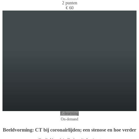
2 punten
€ 60
E-learning
On-demand
Beeldvorming: CT bij coronairlijden; een stenose en hoe verder