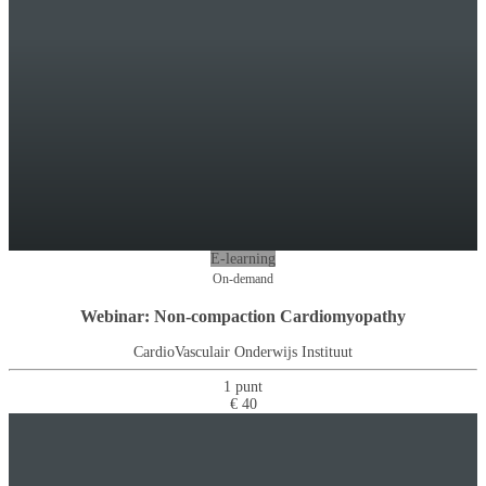
E-learning
On-demand
Webinar: Non-compaction Cardiomyopathy
CardioVasculair Onderwijs Instituut
1 punt
€ 40