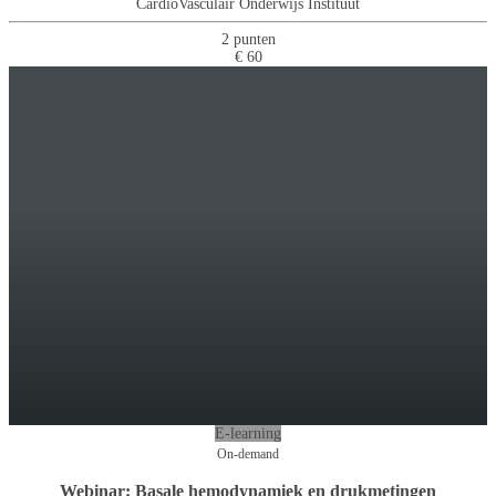
CardioVasculair Onderwijs Instituut
2 punten
€ 60
E-learning
On-demand
Webinar: Basale hemodynamiek en drukmetingen