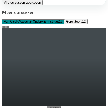
Alle cursussen weergeven
Meer cursussen
Van CardioVasculair Onderwijs Instituut
16
Gerelateerd
12
E-learning