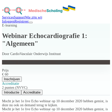
Services
Support
Wie zijn wij
Inloggen
Registreer
E-learning
Webinar Echocardiografie 1:
"Algemeen"
Door
CardioVasculair Onderwijs Instituut
Webinar Echocardiografie 1: "Algemeen"
Prijs
€ 60
Inschrijven
Accreditatie
2 punten (NVVC)
Introductie
Accreditatie
Mocht je het 1e live Echo webinar op 10 december 2020 hebben gemist, is
deze nu ook on demand terug te kijken.
Mocht je het 1e live Echo webinar op 10 december 2020 hebben gemist, is