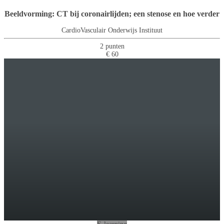
Beeldvorming: CT bij coronairlijden; een stenose en hoe verder
CardioVasculair Onderwijs Instituut
2 punten
€ 60