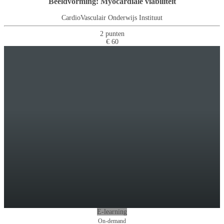
Beeldvorming: Myocardiale viabiliteit
CardioVasculair Onderwijs Instituut
2 punten
€ 60
E-learning
On-demand