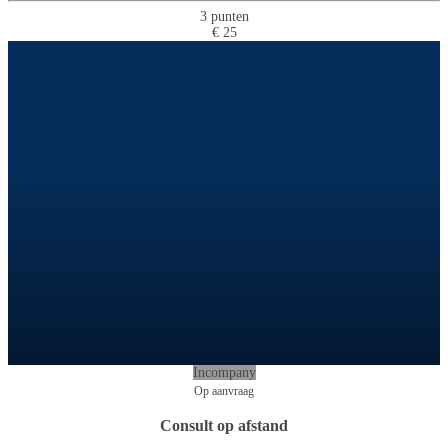
3 punten
€ 25
Incompany
Op aanvraag
Consult op afstand