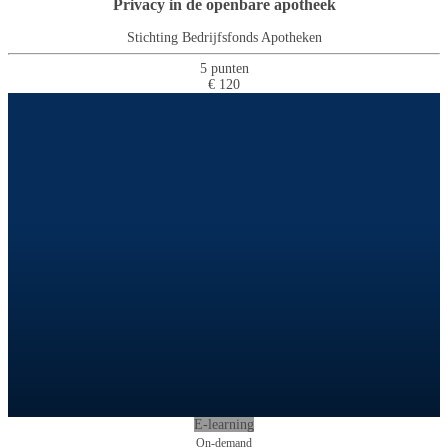
Privacy in de openbare apotheek
Stichting Bedrijfsfonds Apotheken
5 punten
€ 120
E-learning
On-demand