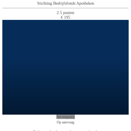
Stichting Bedrijfsfonds Apotheken
2.5 punten
€ 195
Incompany
Op aanvraag