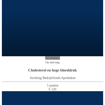
Incompany
Op aanvraag
Cholesterol en hoge bloeddruk
Stichting Bedrijfsfonds Apotheken
5 punten
€ 120