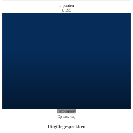
5 punten
€ 195
Incompany
Op aanvraag
Uitgiftegesprekken