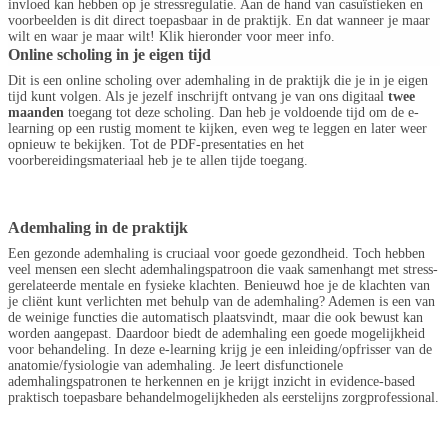
invloed kan hebben op je stressregulatie. Aan de hand van casuïstieken en
voorbeelden is dit direct toepasbaar in de praktijk. En dat wanneer je maar
wilt en waar je maar wilt! Klik hieronder voor meer info.
Online scholing in je eigen tijd
Dit is een online scholing over ademhaling in de praktijk die je in je eigen
tijd kunt volgen. Als je jezelf inschrijft ontvang je van ons digitaal
twee
maanden
toegang tot deze scholing. Dan heb je voldoende tijd om de e-
learning op een rustig moment te kijken, even weg te leggen en later weer
opnieuw te bekijken. Tot de PDF-presentaties en het
voorbereidingsmateriaal heb je te allen tijde toegang.
Ademhaling in de praktijk
Een gezonde ademhaling is cruciaal voor goede gezondheid. Toch hebben
veel mensen een slecht ademhalingspatroon die vaak samenhangt met stress-
gerelateerde mentale en fysieke klachten. Benieuwd hoe je de klachten van
je cliënt kunt verlichten met behulp van de ademhaling? Ademen is een van
de weinige functies die automatisch plaatsvindt, maar die ook bewust kan
worden aangepast. Daardoor biedt de ademhaling een goede mogelijkheid
voor behandeling. In deze e-learning krijg je een inleiding/opfrisser van de
anatomie/fysiologie van ademhaling. Je leert
disfunctionele
ademhalingspatronen
te herkennen en je krijgt inzicht in evidence-based
praktisch toepasbare behandelmogelijkheden als eerstelijns zorgprofessional.