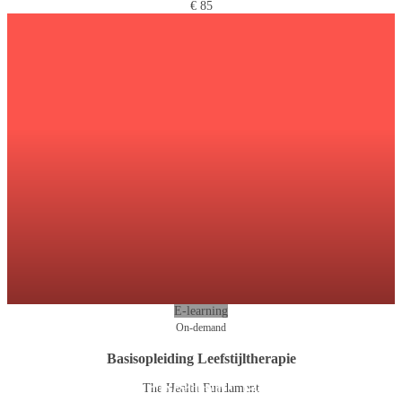
€ 85
E-learning
On-demand
Basisopleiding Leefstijltherapie
Online scholing: Sport en leefstijl
Online scholing: Burn-out:
The Health Fundament