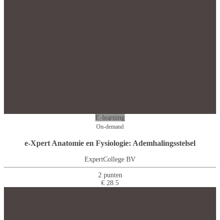
E-learning
On-demand
e-Xpert Anatomie en Fysiologie: Ademhalingsstelsel
ExpertCollege BV
2 punten
€ 28.5