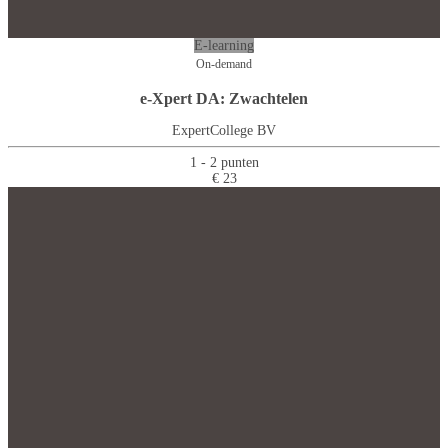
E-learning
On-demand
e-Xpert DA: Zwachtelen
ExpertCollege BV
1 - 2 punten
€ 23