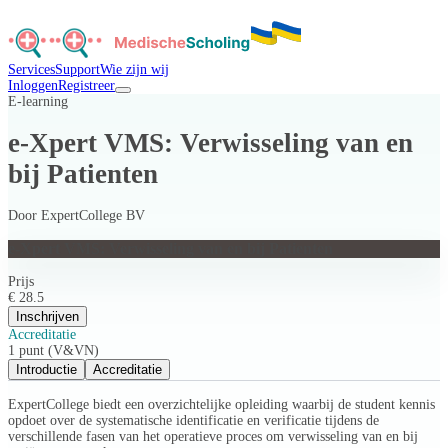
Services
Support
Wie zijn wij
Inloggen
Registreer
E-learning
e-Xpert VMS: Verwisseling van en
bij Patienten
Door
ExpertCollege BV
e-Xpert VMS: Verwisseling van en bij Patienten
Prijs
€ 28.5
Inschrijven
Accreditatie
1 punt (V&VN)
Introductie
Accreditatie
ExpertCollege biedt een overzichtelijke opleiding waarbij de student kennis
opdoet over de systematische identificatie en verificatie tijdens de
verschillende fasen van het operatieve proces om verwisseling van en bij