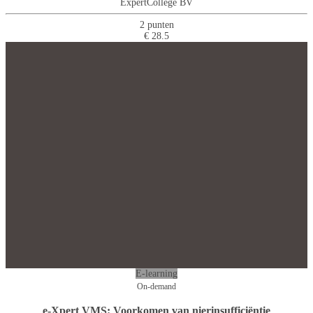
ExpertCollege BV
2 punten
€ 28.5
E-learning
On-demand
e-Xpert VMS: Voorkomen van nierinsufficiëntie