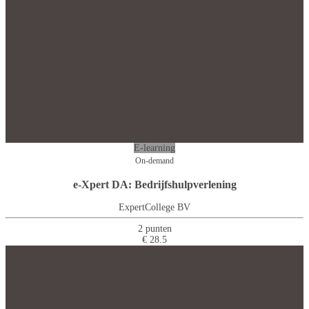
E-learning
On-demand
e-Xpert DA: Bedrijfshulpverlening
ExpertCollege BV
2 punten
€ 28.5