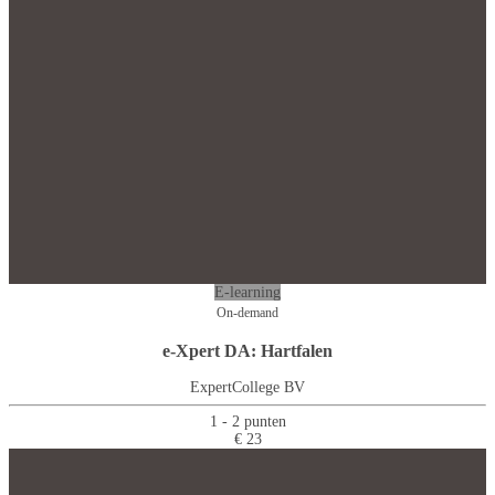
E-learning
On-demand
e-Xpert DA: Hartfalen
ExpertCollege BV
1 - 2 punten
€ 23