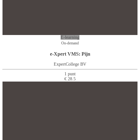
E-learning
On-demand
e-Xpert VMS: Pijn
ExpertCollege BV
1 punt
€ 28.5