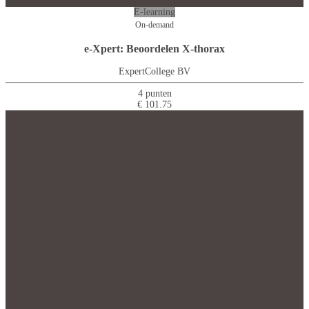
E-learning
On-demand
e-Xpert: Beoordelen X-thorax
ExpertCollege BV
4 punten
€ 101.75