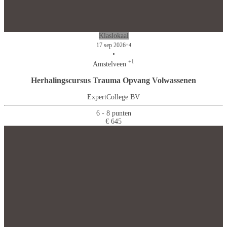
Klaslokaal
17 sep 2026
+4
•
+1
Amstelveen
Herhalingscursus Trauma Opvang Volwassenen
ExpertCollege BV
6 - 8 punten
€ 645