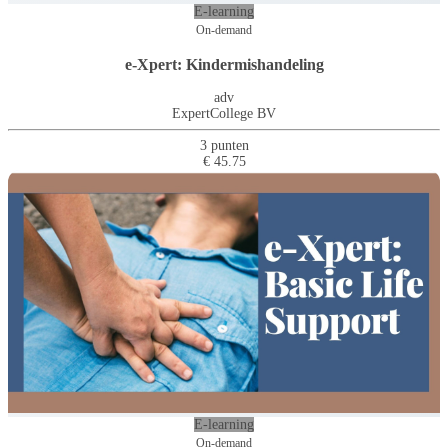
E-learning
On-demand
e-Xpert: Kindermishandeling
adv
ExpertCollege BV
3 punten
€ 45.75
E-learning
On-demand