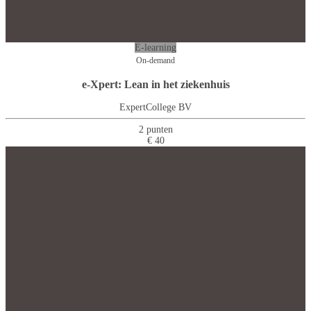
E-learning
On-demand
e-Xpert: Lean in het ziekenhuis
ExpertCollege BV
2 punten
€ 40