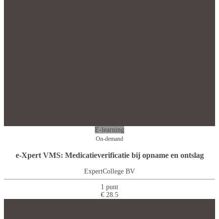
E-learning
On-demand
e-Xpert VMS: Medicatieverificatie bij opname en ontslag
ExpertCollege BV
1 punt
€ 28.5