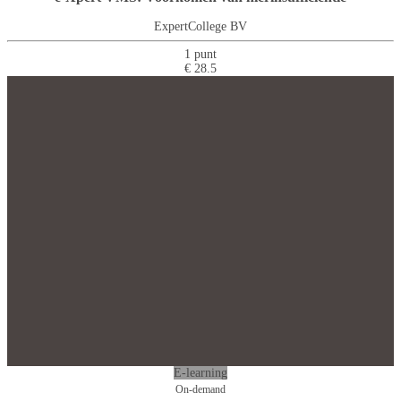
ExpertCollege BV
1 punt
€ 28.5
E-learning
On-demand