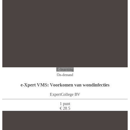
E-learning
On-demand
e-Xpert VMS: Voorkomen van wondinfecties
ExpertCollege BV
1 punt
€ 28.5