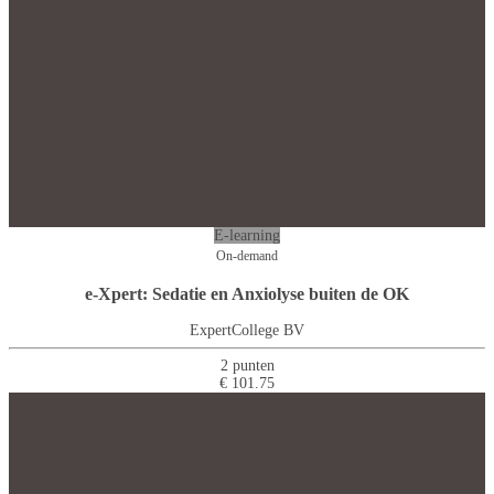
E-learning
On-demand
e-Xpert: Sedatie en Anxiolyse buiten de OK
ExpertCollege BV
2 punten
€ 101.75