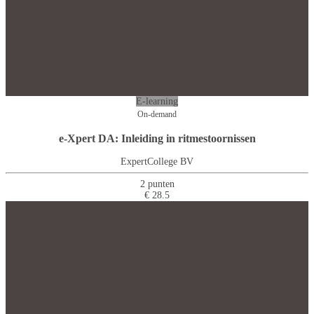
E-learning
On-demand
e-Xpert DA: Inleiding in ritmestoornissen
ExpertCollege BV
2 punten
€ 28.5