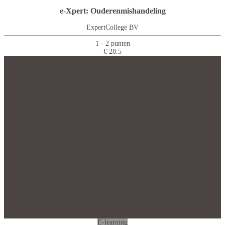
e-Xpert: Ouderenmishandeling
ExpertCollege BV
1 - 2 punten
€ 28.5
E-learning