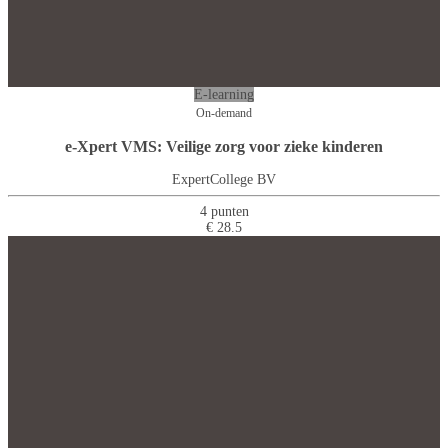
E-learning
On-demand
e-Xpert VMS: Veilige zorg voor zieke kinderen
ExpertCollege BV
4 punten
€ 28.5