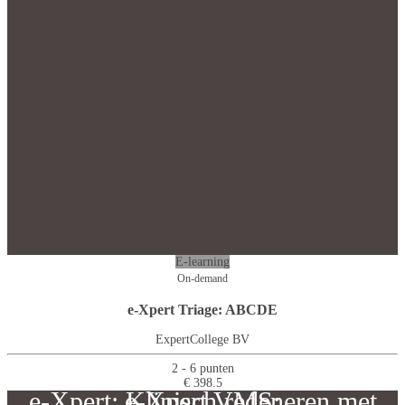
E-learning
On-demand
e-Xpert Triage: ABCDE
ExpertCollege BV
2 - 6 punten
€ 398.5
e-Xpert: Klinisch redeneren met
e-Xpert VMS: