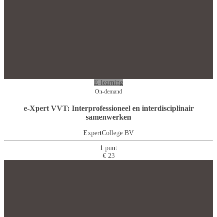
E-learning
On-demand
e-Xpert VVT: Interprofessioneel en interdisciplinair
samenwerken
ExpertCollege BV
1 punt
€ 23