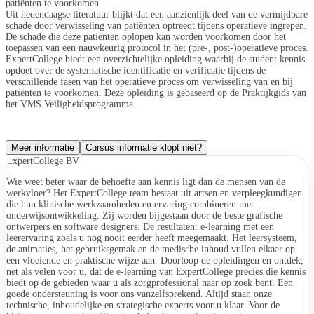
patiënten te voorkomen.
Uit hedendaagse literatuur blijkt dat een aanzienlijk deel van de vermijdbare
schade door verwisseling van patiënten optreedt tijdens operatieve ingrepen.
De schade die deze patiënten oplopen kan worden voorkomen door het
toepassen van een nauwkeurig protocol in het (pre-, post-)operatieve proces.
ExpertCollege biedt een overzichtelijke opleiding waarbij de student kennis
opdoet over de systematische identificatie en verificatie tijdens de
verschillende fasen van het operatieve proces om verwisseling van en bij
patiënten te voorkomen. Deze opleiding is gebaseerd op de Praktijkgids van
het VMS Veiligheidsprogramma.
Meer informatie
Cursus informatie klopt niet?
ExpertCollege BV
Wie weet beter waar de behoefte aan kennis ligt dan de mensen van de
werkvloer? Het ExpertCollege team bestaat uit artsen en verpleegkundigen
die hun klinische werkzaamheden en ervaring combineren met
onderwijsontwikkeling. Zij worden bijgestaan door de beste grafische
ontwerpers en software designers. De resultaten: e-learning met een
leerervaring zoals u nog nooit eerder heeft meegemaakt. Het leersysteem,
de animaties, het gebruiksgemak en de medische inhoud vullen elkaar op
een vloeiende en praktische wijze aan. Doorloop de opleidingen en ontdek,
net als velen voor u, dat de e-learning van ExpertCollege precies die kennis
biedt op de gebieden waar u als zorgprofessional naar op zoek bent. Een
goede ondersteuning is voor ons vanzelfsprekend. Altijd staan onze
technische, inhoudelijke en strategische experts voor u klaar. Voor de