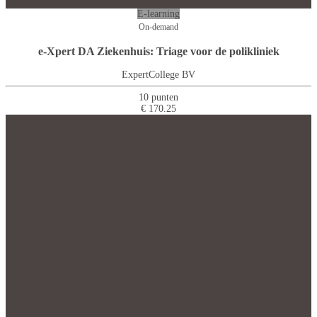
E-learning
On-demand
e-Xpert DA Ziekenhuis: Triage voor de polikliniek
ExpertCollege BV
10 punten
€ 170.25