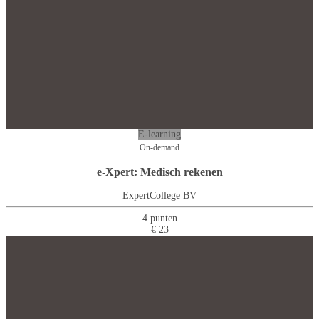
E-learning
On-demand
e-Xpert: Medisch rekenen
ExpertCollege BV
4 punten
€ 23