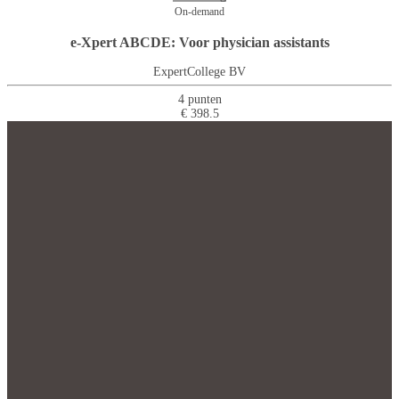
On-demand
e-Xpert ABCDE: Voor physician assistants
ExpertCollege BV
4 punten
€ 398.5