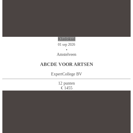
Klaslokaal
01 sep 2026
•
Amstelveen
ABCDE VOOR ARTSEN
ExpertCollege BV
12 punten
€ 1455