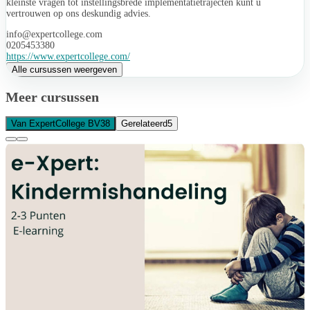
kleinste vragen tot instellingsbrede implementatietrajecten kunt u
vertrouwen op ons deskundig advies.
info@expertcollege.com
0205453380
https://www.expertcollege.com/
Alle cursussen weergeven
Meer cursussen
Van ExpertCollege BV
38
Gerelateerd
5