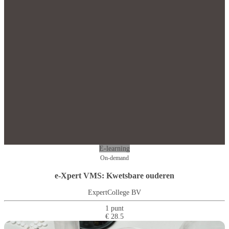
E-learning
On-demand
e-Xpert VMS: Kwetsbare ouderen
ExpertCollege BV
1 punt
€ 28.5